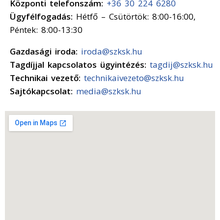
Központi telefonszám:
+36 30 224 6280
Ügyfélfogadás:
Hétfő – Csütörtök: 8:00-16:00,
Péntek: 8:00-13:30
Gazdasági iroda:
iroda@szksk.hu
Tagdíjjal kapcsolatos ügyintézés:
tagdij@szksk.hu
Technikai vezető:
technikaivezeto@szksk.hu
Sajtókapcsolat:
media@szksk.hu