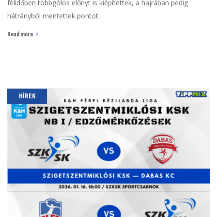
félidőben többgólos előnyt is kiépítettek, a hajrában pedig
hátrányból mentettek pontot.
Read more
HÍREK