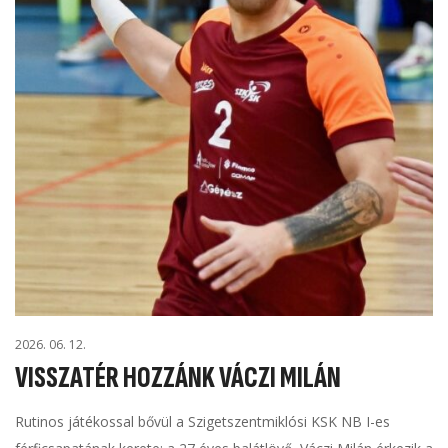
2026. 06. 12.
VISSZATÉR HOZZÁNK VÁCZI MILÁN
Rutinos játékossal bővül a Szigetszentmiklósi KSK NB I-es