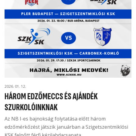
2026. 01. 12.
HÁROM EDZŐMECCS ÉS AJÁNDÉK
SZURKOLÓINKNAK
Az NB I-es bajnokság folytatása előtt három
edzőmérkőzést játszik januárban a Szigetszentmiklósi
KSK felnőtt férfi kézilabdacsapata.