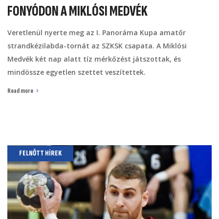
FONYÓDON A MIKLÓSI MEDVÉK
Veretlenül nyerte meg az I. Panoráma Kupa amatőr
strandkézilabda-tornát az SZKSK csapata. A Miklósi
Medvék két nap alatt tíz mérkőzést játszottak, és
mindössze egyetlen szettet veszítettek.
Read more
FELNŐTT HÍREK