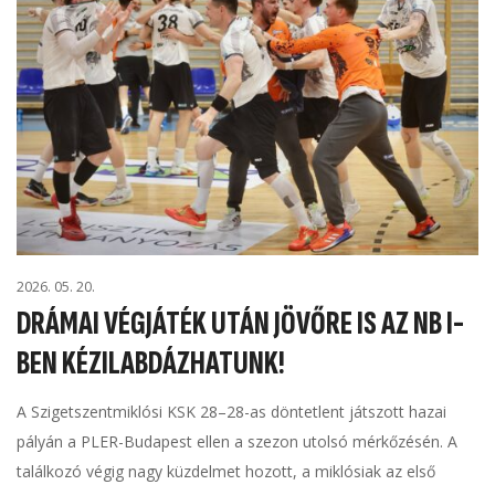
2026. 05. 20.
DRÁMAI VÉGJÁTÉK UTÁN JÖVŐRE IS AZ NB I-
BEN KÉZILABDÁZHATUNK!
A Szigetszentmiklósi KSK 28–28-as döntetlent játszott hazai
pályán a PLER-Budapest ellen a szezon utolsó mérkőzésén. A
találkozó végig nagy küzdelmet hozott, a miklósiak az első