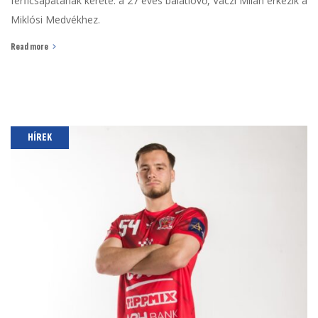
férficsapatának kerete: a 27 éves balátlövő, Váczi Milán érkezik a
Miklósi Medvékhez.
Read more
HÍREK