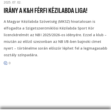
2025. 07. 02.
IRÁNY A K&H FÉRFI KÉZILABDA LIGA!
A Magyar Kézilabda Szövetség (MKSZ) hivatalosan is
elfogadta a Szigetszentmiklósi Kézilabda Sport Kör
licenckérelmét az NB I 2025/2026-os idényére. Ezzel a klub –
miután az előző szezonban az NB I/B-ben bajnoki címet
nyert – történelme során először léphet fel a legmagasabb
osztály színpadára.
0