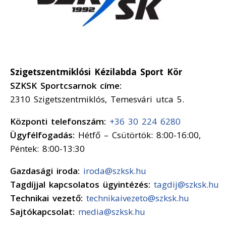
Szigetszentmiklósi Kézilabda Sport Kör
SZKSK Sportcsarnok címe:
2310 Szigetszentmiklós, Temesvári utca 5.
Központi telefonszám:
+36 30 224 6280
Ügyfélfogadás:
Hétfő – Csütörtök: 8:00-16:00,
Péntek: 8:00-13:30
Gazdasági iroda:
iroda@szksk.hu
Tagdíjjal kapcsolatos ügyintézés:
tagdij@szksk.hu
Technikai vezető:
technikaivezeto@szksk.hu
Sajtókapcsolat:
media@szksk.hu