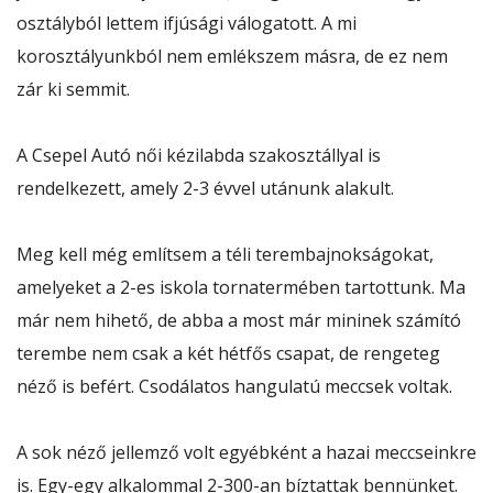
osztályból lettem ifjúsági válogatott. A mi
korosztályunkból nem emlékszem másra, de ez nem
zár ki semmit.
A Csepel Autó női kézilabda szakosztállyal is
rendelkezett, amely 2-3 évvel utánunk alakult.
Meg kell még említsem a téli terembajnokságokat,
amelyeket a 2-es iskola tornatermében tartottunk. Ma
már nem hihető, de abba a most már mininek számító
terembe nem csak a két hétfős csapat, de rengeteg
néző is befért. Csodálatos hangulatú meccsek voltak.
A sok néző jellemző volt egyébként a hazai meccseinkre
is. Egy-egy alkalommal 2-300-an bíztattak bennünket.