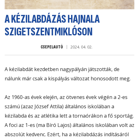
A KÉZILABDÁZÁS HAJNALA
SZIGETSZENTMIKLÓSON
CSEPELAUTÓ
2024. 04. 02.
A kézilabdát kezdetben nagypályán játszották, de
nálunk már csak a kispályás változat honosodott meg.
Az 1960-as évek elején, az ötvenes évek végén a 2-es
számú (azaz József Attila) általános iskolában a
kézilabda és az atlétika lett a tornaórákon a fő sportág.
A foci az 1-es (ma Bíró Lajos) általános iskolában volt az
abszolút kedvenc. Ezért, ha a kézilabdázás indításáról