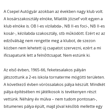
A Csepel Autógyár azokban az években nagy klub volt.
A kosárszakosztály elnöke, Mlatilik József volt egyen a
klub elnöke is. OB I-es vízilabda-, NB II-es foci-, NB II-es
kosár-, kézilabda szakosztály, stb működött. Ezért ez az
edzőválság nem rengette meg a klubot, de szezon
közben nem lehetett új csapatot szervezni, ezért a mi
ificsapatunk lett a felnőttcsapat. Nem estünk ki.
Az első évben, 1965-66, feketesalakos pályán
játszottunk a 2-es iskola tornaterme mögötti területen.
A következő évben vörössalakos pálya készült. Mindkét
pálya építésében mi játélkosok is tevékenyen részt
vettünk. Néhány év múlva – nem tudom pontosan-,
bitumenes pálya épült, majd jóval később mellette egy