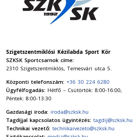
Szigetszentmiklósi Kézilabda Sport Kör
SZKSK Sportcsarnok címe:
2310 Szigetszentmiklós, Temesvári utca 5.
Központi telefonszám:
+36 30 224 6280
Ügyfélfogadás:
Hétfő – Csütörtök: 8:00-16:00,
Péntek: 8:00-13:30
Gazdasági iroda:
iroda@szksk.hu
Tagdíjjal kapcsolatos ügyintézés:
tagdij@szksk.hu
Technikai vezető:
technikaivezeto@szksk.hu
Sajtókapcsolat:
media@szksk.hu