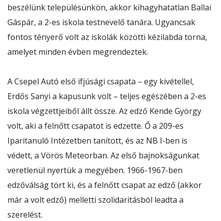
beszélünk településünkön, akkor kihagyhatatlan Ballai
Gáspár, a 2-es iskola testnevelő tanára. Ugyancsak
fontos tényerő volt az iskolák közötti kézilabda torna,
amelyet minden évben megrendeztek.
A Csepel Autó első ifjúsági csapata – egy kivétellel,
Erdős Sanyi a kapusunk volt – teljes egészében a 2-es
iskola végzettjeiből állt össze. Az edző Kende György
volt, aki a felnőtt csapatot is edzette. Ő a 209-es
Iparitanuló Intézetben tanított, és az NB I-ben is
védett, a Vörös Meteorban. Az első bajnokságunkat
veretlenül nyertük a megyében. 1966-1967-ben
edzőválság tört ki, és a felnőtt csapat az edző (akkor
már a volt edző) melletti szolidaritásból leadta a
szerelést.