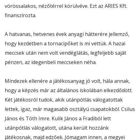
vörössalakos, nézőtérrel körülvéve. Ezt az ARIES Kft.
finanszírozta.
A hatvanas, hetvenes évek anyagi hátterére jellemző,
hogy kezdetben a tornacipőket is mi vettük. A hazai
meccsek után nem volt vendéglátás, legfeljebb saját
pénzen, az idegenbeli meccseken néha.
Mindezek ellenére a játékosanyag jó volt, hála annak,
hogy a képzés már az általános iskolában elkezdődött.
Két játékosról tudok, akik utánpótlás válogatottak
lettek, igaz, már magasabb osztályú csapatokból. Csilus
János és Tóth Imre. Kulik János a Fradiból lett
utánpótlás válogatott, utána került hozzánk
játékosnak, majd edzőek. Jómagam innen, a megyei