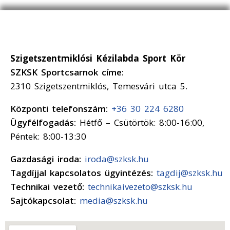
Szigetszentmiklósi Kézilabda Sport Kör
SZKSK Sportcsarnok címe:
2310 Szigetszentmiklós, Temesvári utca 5.
Központi telefonszám:
+36 30 224 6280
Ügyfélfogadás:
Hétfő – Csütörtök: 8:00-16:00,
Péntek: 8:00-13:30
Gazdasági iroda:
iroda@szksk.hu
Tagdíjjal kapcsolatos ügyintézés:
tagdij@szksk.hu
Technikai vezető:
technikaivezeto@szksk.hu
Sajtókapcsolat:
media@szksk.hu