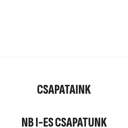
Hírek
Jegyvásárlás
Csapatok
Szakmai stáb
Sportcsarnok
Információk
Sajtó
Kapcsolat
CSAPATAINK
NB I-ES CSAPATUNK