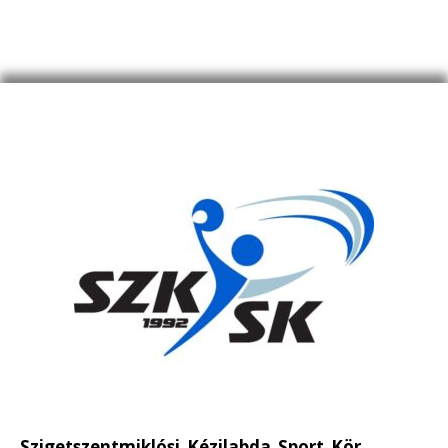
Szigetszentmiklósi Kézilabda Sport Kör