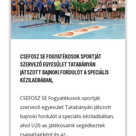
CSEFOSZ SE FOGYATÉKOSOK SPORTJÁT
SZERVEZŐ EGYESÜLET TATABÁNYÁN
JÁTSZOTT BAJNOKI FORDULÓT A SPECIÁLIS
KÉZILADBÁBAN,
CSEFOSZ SE Fogyatékosok sportját
szervező egyesület Tatabányán játszott
bajnoki fordulót a speciális kéziladbában,
ahol U20-as játékosaink segédkeztek
csapattagként és az...