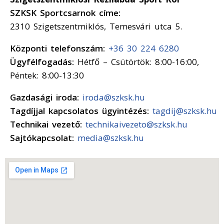
SZKSK Sportcsarnok címe:
2310 Szigetszentmiklós, Temesvári utca 5.
Központi telefonszám:
+36 30 224 6280
Ügyfélfogadás:
Hétfő – Csütörtök: 8:00-16:00,
Péntek: 8:00-13:30
Gazdasági iroda:
iroda@szksk.hu
Tagdíjjal kapcsolatos ügyintézés:
tagdij@szksk.hu
Technikai vezető:
technikaivezeto@szksk.hu
Sajtókapcsolat:
media@szksk.hu