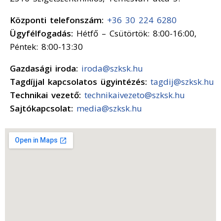
Központi telefonszám:
+36 30 224 6280
Ügyfélfogadás:
Hétfő – Csütörtök: 8:00-16:00,
Péntek: 8:00-13:30
Gazdasági iroda:
iroda@szksk.hu
Tagdíjjal kapcsolatos ügyintézés:
tagdij@szksk.hu
Technikai vezető:
technikaivezeto@szksk.hu
Sajtókapcsolat:
media@szksk.hu