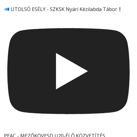
UTOLSÓ ESÉLY - SZKSK Nyári Kézilabda Tábor
PEAC - MEZŐKÖVESD U20-ÉLŐ KÖZVETÍTÉS