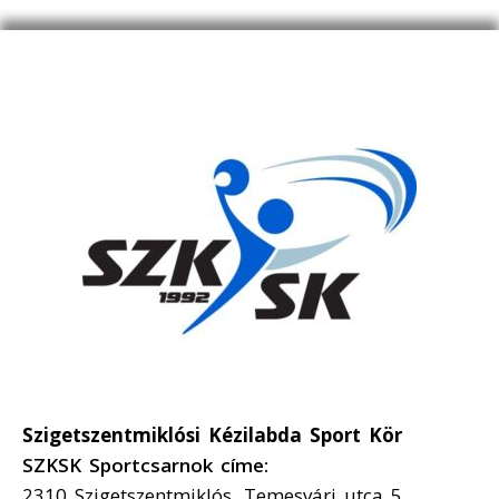
Szigetszentmiklósi Kézilabda Sport Kör
SZKSK Sportcsarnok címe:
2310 Szigetszentmiklós, Temesvári utca 5.