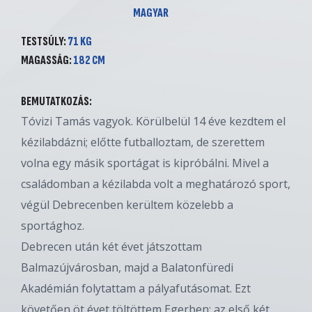
MAGYAR
TESTSÚLY:
71 KG
MAGASSÁG:
182 CM
BEMUTATKOZÁS:
Tóvizi Tamás vagyok. Körülbelül 14 éve kezdtem el
kézilabdázni; előtte futballoztam, de szerettem
volna egy másik sportágat is kipróbálni. Mivel a
családomban a kézilabda volt a meghatározó sport,
végül Debrecenben kerültem közelebb a
sportághoz.
Debrecen után két évet játszottam
Balmazújvárosban, majd a Balatonfüredi
Akadémián folytattam a pályafutásomat. Ezt
követően öt évet töltöttem Egerben: az első két