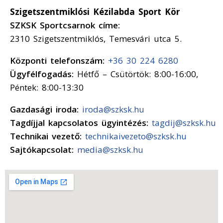
Szigetszentmiklósi Kézilabda Sport Kör
SZKSK Sportcsarnok címe:
2310 Szigetszentmiklós, Temesvári utca 5.
Központi telefonszám:
+36 30 224 6280
Ügyfélfogadás:
Hétfő – Csütörtök: 8:00-16:00,
Péntek: 8:00-13:30
Gazdasági iroda:
iroda@szksk.hu
Tagdíjjal kapcsolatos ügyintézés:
tagdij@szksk.hu
Technikai vezető:
technikaivezeto@szksk.hu
Sajtókapcsolat:
media@szksk.hu