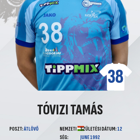
38
TÓVIZI TAMÁS
POSZT:
ÁTLÖVŐ
NEMZETI
SZÜLETÉSI DÁTUM:
12
SÉG:
JUNE 1992