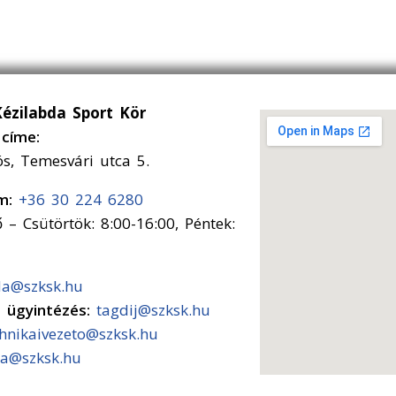
Kézilabda Sport Kör
címe:
ós, Temesvári utca 5.
ám:
+36 30 224 6280
 – Csütörtök: 8:00-16:00, Péntek:
da@szksk.hu
s ügyintézés:
tagdij@szksk.hu
chnikaivezeto@szksk.hu
a@szksk.hu