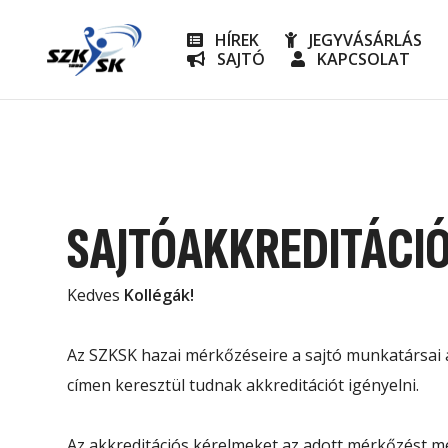
HÍREK
JEGYVÁSÁRLÁS
SAJTÓ
KAPCSOLAT
NB I
Utánpót
SAJTÓAKKREDITÁCI
Kedves
Kollégák!
Az SZKSK hazai mérkőzéseire a sajtó munkatársai
címen keresztül tudnak akkreditációt igényelni.
Az akkreditációs kérelmeket az adott mérkőzést 