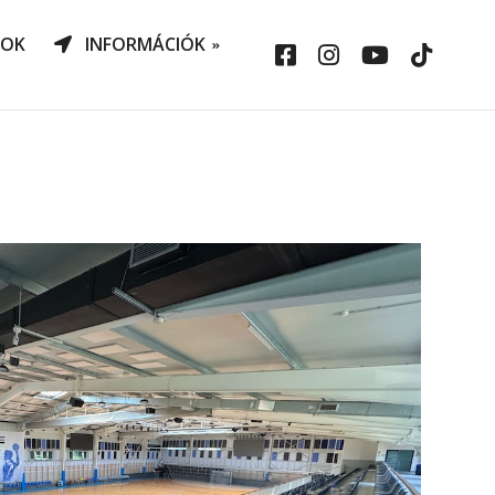
NOK
INFORMÁCIÓK
AO Határozatok
datvédelem
ársadalmi felelősség
állalás
sepelauto