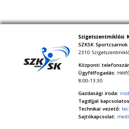
Szigetszentmiklósi 
SZKSK Sportcsarnok 
2310 Szigetszentmikl
Központi telefonsz
Ügyfélfogadás:
Hétfő
8:00-13:30
Gazdasági iroda:
iro
Tagdíjjal kapcsolato
Technikai vezető:
te
Sajtókapcsolat:
medi