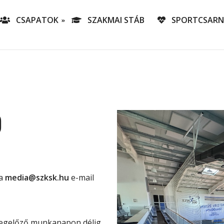
CSAPATOK
SZAKMAI STÁB
SPORTCSAR
-es csapatunk
T
lás-csapataink
A
T
Ó
v
C
 a
media@szksk.hu
e-mail
megelőző munkanapon délig,