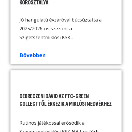
KOROSZTÁLYA
Jó hangulatú évzáróval búcsúztatta a
2025/2026-os szezont a
Szigetszentmiklósi KSK...
Bővebben
DEBRECZENI DÁVID AZ FTC-GREEN
COLLECTTŐL ÉRKEZIK A MIKLÓSI MEDVÉKHEZ
Rutinos játékossal erősödik a
Szigetszentmiklósi KSK NB I-es férfi