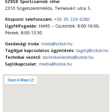
SZKSK Sportcsarnok címe:
2310 Szigetszentmiklós, Temesvári utca 5.
Központi telefonszám:
+36 30 224 6280
Ügyfélfogadás:
Hétfő – Csütörtök: 8:00-16:00,
Péntek: 8:00-13:30
Gazdasági iroda:
iroda@szksk.hu
Tagdíjjal kapcsolatos ügyintézés:
tagdij@szksk.hu
Technikai vezető:
technikaivezeto@szksk.hu
Sajtókapcsolat:
media@szksk.hu