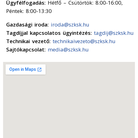
Ügyfélfogadás:
Hétfő – Csütörtök: 8:00-16:00,
Péntek: 8:00-13:30
Gazdasági iroda:
iroda@szksk.hu
Tagdíjjal kapcsolatos ügyintézés:
tagdij@szksk.hu
Technikai vezető:
technikaivezeto@szksk.hu
Sajtókapcsolat:
media@szksk.hu