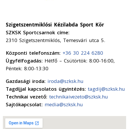
Szigetszentmiklósi Kézilabda Sport Kör
SZKSK Sportcsarnok címe:
2310 Szigetszentmiklós, Temesvári utca 5.
Központi telefonszám:
+36 30 224 6280
Ügyfélfogadás:
Hétfő – Csütörtök: 8:00-16:00,
Péntek: 8:00-13:30
Gazdasági iroda:
iroda@szksk.hu
Tagdíjjal kapcsolatos ügyintézés:
tagdij@szksk.hu
Technikai vezető:
technikaivezeto@szksk.hu
Sajtókapcsolat:
media@szksk.hu