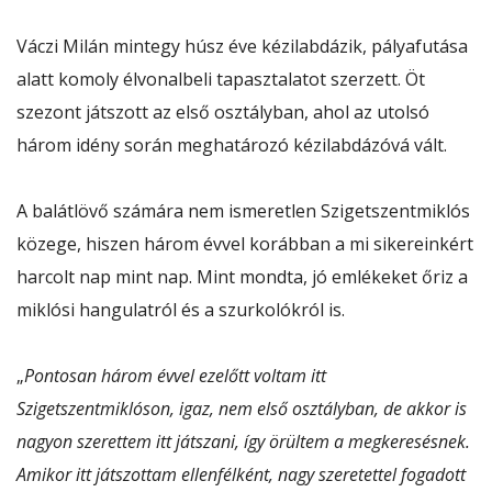
Váczi Milán mintegy húsz éve kézilabdázik, pályafutása
alatt komoly élvonalbeli tapasztalatot szerzett. Öt
szezont játszott az első osztályban, ahol az utolsó
három idény során meghatározó kézilabdázóvá vált.
A balátlövő számára nem ismeretlen Szigetszentmiklós
közege, hiszen három évvel korábban a mi sikereinkért
harcolt nap mint nap. Mint mondta, jó emlékeket őriz a
miklósi hangulatról és a szurkolókról is.
„
Pontosan három évvel ezelőtt voltam itt
Szigetszentmiklóson, igaz, nem első osztályban, de akkor is
nagyon szerettem itt játszani, így örültem a megkeresésnek.
Amikor itt játszottam ellenfélként, nagy szeretettel fogadott