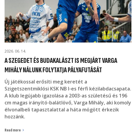
2026. 06. 14.
A SZEGEDET ÉS BUDAKALÁSZT IS MEGJÁRT VARGA
MIHÁLY NÁLUNK FOLYTATJA PÁLYAFUTÁSÁT
Új játékossal erősíti meg keretét a
Szigetszentmiklósi KSK NB I-es férfi kézilabdacsapata.
A klub legújabb igazolása a 2003-as születésű és 196
cm magas irányító-balátlövő, Varga Mihály, aki komoly
élvonalbeli tapasztalattal a háta mögött érkezik
hozzánk.
Read more