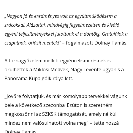
„Nagyon jó és eredményes volt az együttműködésem a
srácokkal. Alázattal, mindvégig fegyelmezetten és kiváló
egyéni teljesítményekkel jutottunk el a döntőig. Gratulálok a
csapatnak, óriásit mentek!”
– fogalmazott Dolnay Tamás.
A tornagyőzelem mellett egyéni elismerésnek is
örülhettek a Miklósi Medvék, Nagy Levente ugyanis a
Panoráma Kupa gólkirálya lett.
„Jövőre folytatjuk, és már komolyabb tervekkel vágunk
bele a következő szezonba. Ezúton is szeretném
megköszönni az SZKSK támogatását, amely nélkül
mindez nem valósulhatott volna meg” – tette hozzá
Dolnay Tamás.