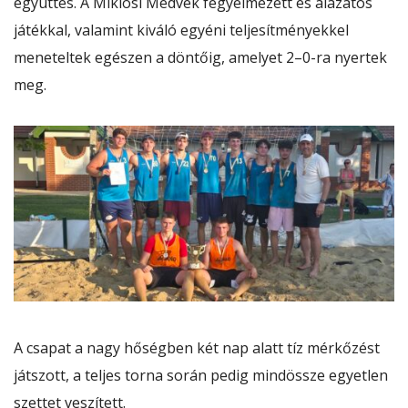
együttes. A Miklósi Medvék fegyelmezett és alázatos
játékkal, valamint kiváló egyéni teljesítményekkel
meneteltek egészen a döntőig, amelyet 2–0-ra nyertek
meg.
A csapat a nagy hőségben két nap alatt tíz mérkőzést
játszott, a teljes torna során pedig mindössze egyetlen
szettet veszített.