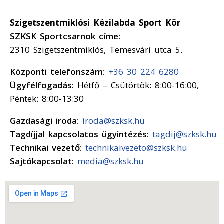
Szigetszentmiklósi Kézilabda Sport Kör
SZKSK Sportcsarnok címe:
2310 Szigetszentmiklós, Temesvári utca 5.
Központi telefonszám:
+36 30 224 6280
Ügyfélfogadás:
Hétfő – Csütörtök: 8:00-16:00,
Péntek: 8:00-13:30
Gazdasági iroda:
iroda@szksk.hu
Tagdíjjal kapcsolatos ügyintézés:
tagdij@szksk.hu
Technikai vezető:
technikaivezeto@szksk.hu
Sajtókapcsolat:
media@szksk.hu