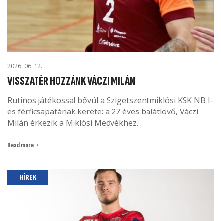
2026. 06. 12.
VISSZATÉR HOZZÁNK VÁCZI MILÁN
Rutinos játékossal bővül a Szigetszentmiklósi KSK NB I-
es férficsapatának kerete: a 27 éves balátlövő, Váczi
Milán érkezik a Miklósi Medvékhez.
Read more
HÍREK