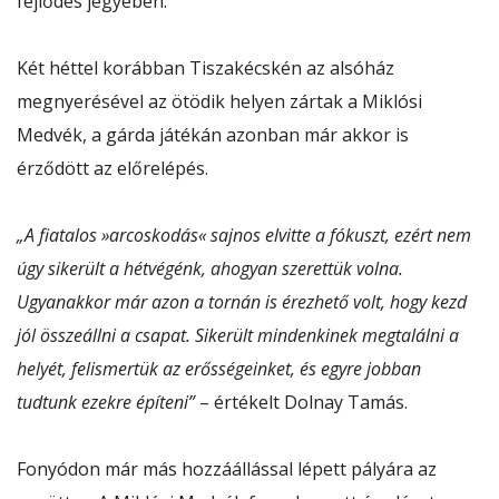
fejlődés jegyében.
Két héttel korábban Tiszakécskén az alsóház
megnyerésével az ötödik helyen zártak a Miklósi
Medvék, a gárda játékán azonban már akkor is
érződött az előrelépés.
„A fiatalos »arcoskodás« sajnos elvitte a fókuszt, ezért nem
úgy sikerült a hétvégénk, ahogyan szerettük volna.
Ugyanakkor már azon a tornán is érezhető volt, hogy kezd
jól összeállni a csapat. Sikerült mindenkinek megtalálni a
helyét, felismertük az erősségeinket, és egyre jobban
tudtunk ezekre építeni”
– értékelt Dolnay Tamás.
Fonyódon már más hozzáállással lépett pályára az