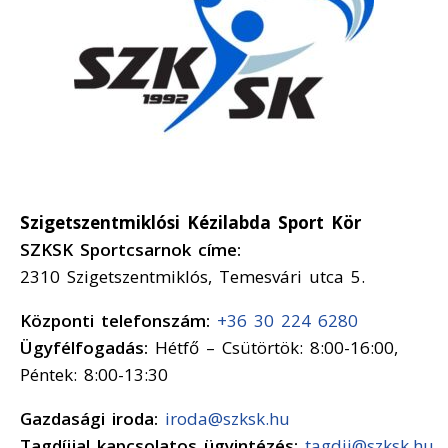
Szigetszentmiklósi Kézilabda Sport Kör
SZKSK Sportcsarnok címe:
2310 Szigetszentmiklós, Temesvári utca 5.
Központi telefonszám:
+36 30 224 6280
Ügyfélfogadás:
Hétfő – Csütörtök: 8:00-16:00,
Péntek: 8:00-13:30
Gazdasági iroda:
iroda@szksk.hu
Tagdíjjal kapcsolatos ügyintézés:
tagdij@szksk.hu