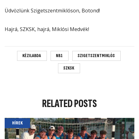
Üdvözlünk Szigetszentmiklóson, Botond!
Hajrá, SZKSK, hajrá, Miklósi Medvék!
KÉZILABDA
NB1
SZIGETSZENTMIKLÓS
SZKSK
RELATED
POSTS
HÍREK