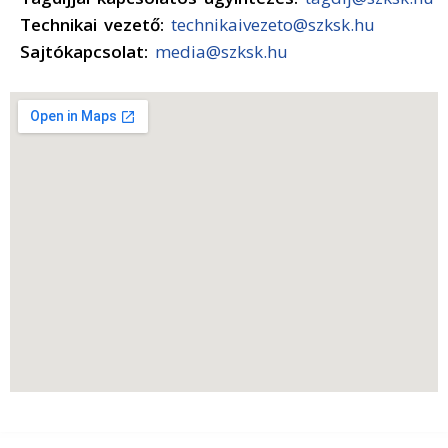
Technikai vezető:
technikaivezeto@szksk.hu
Sajtókapcsolat:
media@szksk.hu