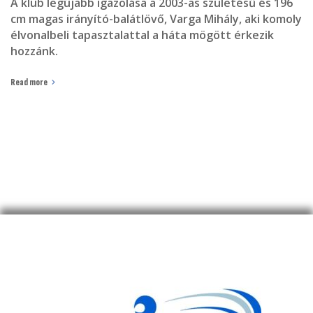
A klub legújabb igazolása a 2003-as születésű és 196
cm magas irányító-balátlövő, Varga Mihály, aki komoly
élvonalbeli tapasztalattal a háta mögött érkezik
hozzánk.
Read more