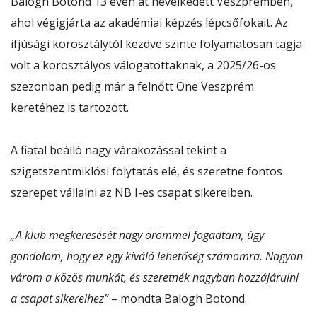
Balogh Botond 13 éven át nevelkedett Veszprémben,
ahol végigjárta az akadémiai képzés lépcsőfokait. Az
ifjúsági korosztálytól kezdve szinte folyamatosan tagja
volt a korosztályos válogatottaknak, a 2025/26-os
szezonban pedig már a felnőtt One Veszprém
keretéhez is tartozott.
A fiatal beálló nagy várakozással tekint a
szigetszentmiklósi folytatás elé, és szeretne fontos
szerepet vállalni az NB I-es csapat sikereiben.
„A klub megkeresését nagy örömmel fogadtam, úgy
gondolom, hogy ez egy kiváló lehetőség számomra. Nagyon
várom a közös munkát, és szeretnék nagyban hozzájárulni
a csapat sikereihez”
– mondta Balogh Botond.