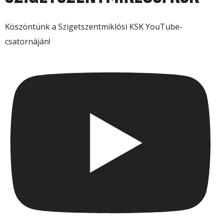
Köszöntünk a Szigetszentmiklósi KSK YouTube-
csatornáján!