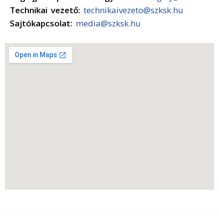
Technikai vezető:
technikaivezeto@szksk.hu
Sajtókapcsolat:
media@szksk.hu