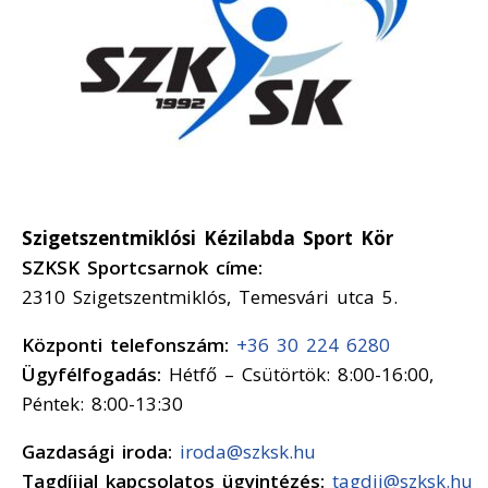
Szigetszentmiklósi Kézilabda Sport Kör
SZKSK Sportcsarnok címe:
2310 Szigetszentmiklós, Temesvári utca 5.
Központi telefonszám:
+36 30 224 6280
Ügyfélfogadás:
Hétfő – Csütörtök: 8:00-16:00,
Péntek: 8:00-13:30
Gazdasági iroda:
iroda@szksk.hu
Tagdíjjal kapcsolatos ügyintézés:
tagdij@szksk.hu