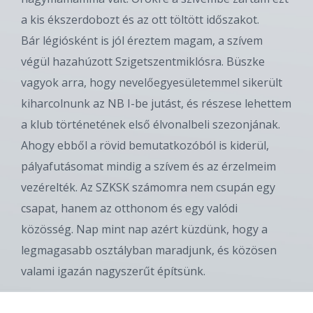
a kis ékszerdobozt és az ott töltött időszakot.
Bár légiósként is jól éreztem magam, a szívem
végül hazahúzott Szigetszentmiklósra. Büszke
vagyok arra, hogy nevelőegyesületemmel sikerült
kiharcolnunk az NB I-be jutást, és részese lehettem
a klub történetének első élvonalbeli szezonjának.
Ahogy ebből a rövid bemutatkozóból is kiderül,
pályafutásomat mindig a szívem és az érzelmeim
vezérelték. Az SZKSK számomra nem csupán egy
csapat, hanem az otthonom és egy valódi
közösség. Nap mint nap azért küzdünk, hogy a
legmagasabb osztályban maradjunk, és közösen
valami igazán nagyszerűt építsünk.