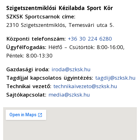
Szigetszentmiklósi Kézilabda Sport Kör
SZKSK Sportcsarnok címe:
2310 Szigetszentmiklós, Temesvári utca 5.
Központi telefonszám:
+36 30 224 6280
Ügyfélfogadás:
Hétfő – Csütörtök: 8:00-16:00,
Péntek: 8:00-13:30
Gazdasági iroda:
iroda@szksk.hu
Tagdíjjal kapcsolatos ügyintézés:
tagdij@szksk.hu
Technikai vezető:
technikaivezeto@szksk.hu
Sajtókapcsolat:
media@szksk.hu