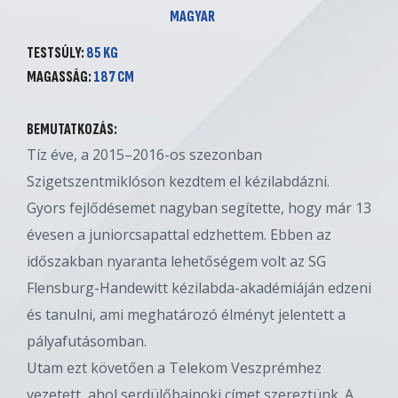
MAGYAR
TESTSÚLY:
85 KG
MAGASSÁG:
187 CM
BEMUTATKOZÁS:
Tíz éve, a 2015–2016-os szezonban
Szigetszentmiklóson kezdtem el kézilabdázni.
Gyors fejlődésemet nagyban segítette, hogy már 13
évesen a juniorcsapattal edzhettem. Ebben az
időszakban nyaranta lehetőségem volt az SG
Flensburg-Handewitt kézilabda-akadémiáján edzeni
és tanulni, ami meghatározó élményt jelentett a
pályafutásomban.
Utam ezt követően a Telekom Veszprémhez
vezetett, ahol serdülőbajnoki címet szereztünk. A