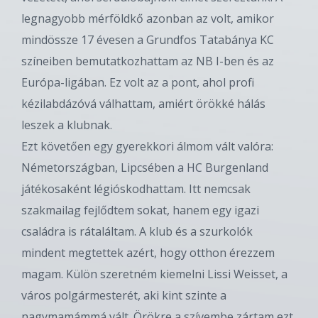
legnagyobb mérföldkő azonban az volt, amikor
mindössze 17 évesen a Grundfos Tatabánya KC
színeiben bemutatkozhattam az NB I-ben és az
Európa-ligában. Ez volt az a pont, ahol profi
kézilabdázóvá válhattam, amiért örökké hálás
leszek a klubnak.
Ezt követően egy gyerekkori álmom vált valóra:
Németországban, Lipcsében a HC Burgenland
játékosaként légióskodhattam. Itt nemcsak
szakmailag fejlődtem sokat, hanem egy igazi
családra is rátaláltam. A klub és a szurkolók
mindent megtettek azért, hogy otthon érezzem
magam. Külön szeretném kiemelni Lissi Weisset, a
város polgármesterét, aki kint szinte a
nagymamámmá vált. Örökre a szívembe zártam ezt