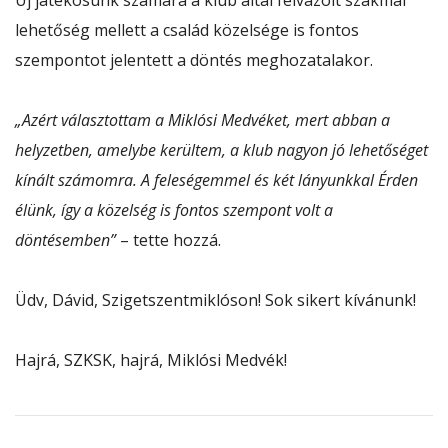
Új játékosunk számára a klub által felvázolt szakmai
lehetőség mellett a család közelsége is fontos
szempontot jelentett a döntés meghozatalakor.
„Azért választottam a Miklósi Medvéket, mert abban a
helyzetben, amelybe kerültem, a klub nagyon jó lehetőséget
kínált számomra. A feleségemmel és két lányunkkal Érden
élünk, így a közelség is fontos szempont volt a
döntésemben”
– tette hozzá.
Üdv, Dávid, Szigetszentmiklóson! Sok sikert kívánunk!
Hajrá, SZKSK, hajrá, Miklósi Medvék!