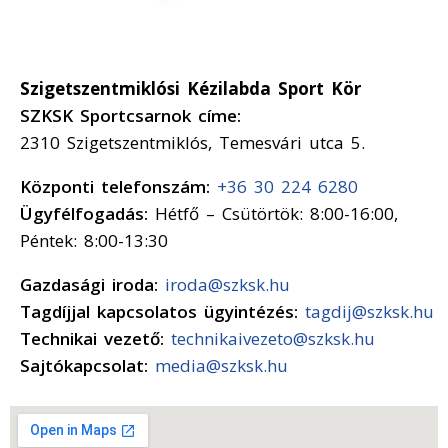
Szigetszentmiklósi Kézilabda Sport Kör
SZKSK Sportcsarnok címe:
2310 Szigetszentmiklós, Temesvári utca 5.
Központi telefonszám:
+36 30 224 6280
Ügyfélfogadás:
Hétfő – Csütörtök: 8:00-16:00,
Péntek: 8:00-13:30
Gazdasági iroda:
iroda@szksk.hu
Tagdíjjal kapcsolatos ügyintézés:
tagdij@szksk.hu
Technikai vezető:
technikaivezeto@szksk.hu
Sajtókapcsolat:
media@szksk.hu