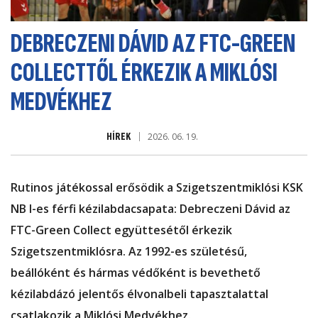
DEBRECZENI DÁVID AZ FTC-GREEN
COLLECTTŐL ÉRKEZIK A MIKLÓSI
MEDVÉKHEZ
HÍREK
2026. 06. 19.
Rutinos játékossal erősödik a Szigetszentmiklósi KSK
NB I-es férfi kézilabdacsapata: Debreczeni Dávid az
FTC-Green Collect együttesétől érkezik
Szigetszentmiklósra. Az 1992-es születésű,
beállóként és hármas védőként is bevethető
kézilabdázó jelentős élvonalbeli tapasztalattal
csatlakozik a Miklósi Medvékhez.