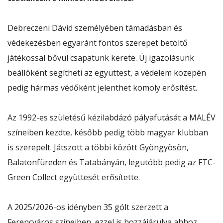
Debreczeni Dávid személyében támadásban és
védekezésben egyaránt fontos szerepet betöltő
játékossal bővül csapatunk kerete. Új igazolásunk
beállóként segítheti az együttest, a védelem közepén
pedig hármas védőként jelenthet komoly erősítést.
Az 1992-es születésű kézilabdázó pályafutását a MALÉV
színeiben kezdte, később pedig több magyar klubban
is szerepelt. Játszott a többi között Gyöngyösön,
Balatonfüreden és Tatabányán, legutóbb pedig az FTC-
Green Collect együttesét erősítette.
A 2025/2026-os idényben 35 gólt szerzett a
Ferencváros színeiben, ezzel is hozzájárulva ahhoz,