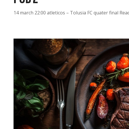
14 march 22:00 atleticos – Tolusia FC quater final Re