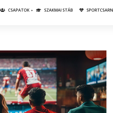
CSAPATOK
SZAKMAI STÁB
SPORTCSAR
-es csapatunk
T
lás-csapataink
A
T
v
C