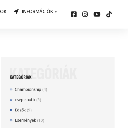
NOK
INFORMÁCIÓK
AO Határozatok
datvédelem
ársadalmi felelősség
állalás
KATEGÓRIÁK
sepelauto
KATEGÓRIÁK
Championship
(4)
csepelautó
(5)
Edzők
(9)
Események
(10)