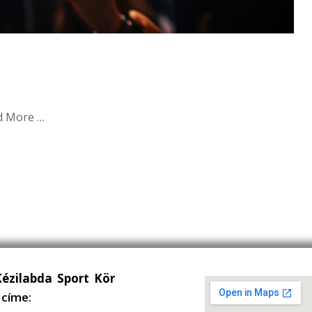
ad More …
Kézilabda Sport Kör
címe: