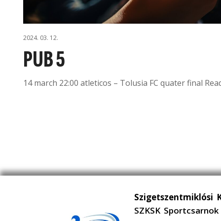
2024. 03. 12.
PUB 5
14 march 22:00 atleticos – Tolusia FC quater final Re
Szigetszentmiklósi 
SZKSK Sportcsarnok 