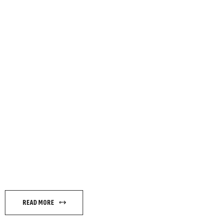
14 MARCH 22:0
ATLETICOS - TO
QUATER FINAL
READ MORE