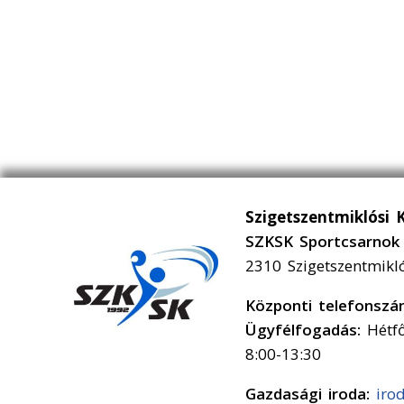
Szigetszentmiklósi 
SZKSK Sportcsarnok 
2310 Szigetszentmikl
Központi telefonsz
Ügyfélfogadás:
Hétfő
8:00-13:30
Gazdasági iroda:
iro