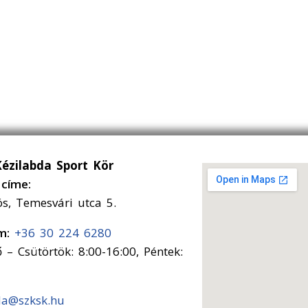
Kézilabda Sport Kör
címe:
ós, Temesvári utca 5.
ám:
+36 30 224 6280
 – Csütörtök: 8:00-16:00, Péntek:
da@szksk.hu