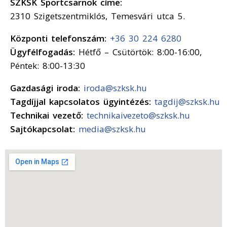
SZKSK Sportcsarnok címe:
2310 Szigetszentmiklós, Temesvári utca 5.
Központi telefonszám:
+36 30 224 6280
Ügyfélfogadás:
Hétfő – Csütörtök: 8:00-16:00,
Péntek: 8:00-13:30
Gazdasági iroda:
iroda@szksk.hu
Tagdíjjal kapcsolatos ügyintézés:
tagdij@szksk.hu
Technikai vezető:
technikaivezeto@szksk.hu
Sajtókapcsolat:
media@szksk.hu