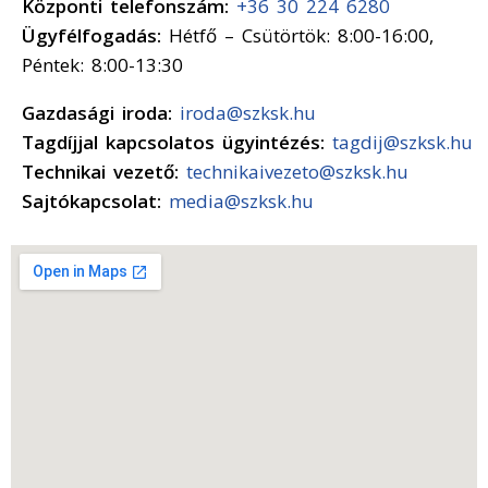
Központi telefonszám:
+36 30 224 6280
Ügyfélfogadás:
Hétfő – Csütörtök: 8:00-16:00,
Péntek: 8:00-13:30
Gazdasági iroda:
iroda@szksk.hu
Tagdíjjal kapcsolatos ügyintézés:
tagdij@szksk.hu
Technikai vezető:
technikaivezeto@szksk.hu
Sajtókapcsolat:
media@szksk.hu