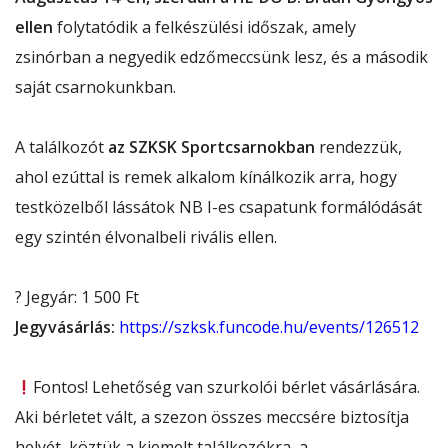
ellen
folytatódik a felkészülési időszak, amely
zsinórban a negyedik edzőmeccsünk lesz, és a második
saját csarnokunkban.
A találkozót
az SZKSK Sportcsarnokban
rendezzük,
ahol ezúttal is remek alkalom kínálkozik arra, hogy
testközelből lássátok NB I-es csapatunk formálódását
egy szintén élvonalbeli rivális ellen.
? Jegyár: 1 500 Ft
Jegyvásárlás:
https://szksk.funcode.hu/events/126512
Fontos! Lehetőség van szurkolói bérlet vásárlására.
Aki bérletet vált, a szezon összes meccsére biztosítja
helyét, köztük a kiemelt találkozókra, a