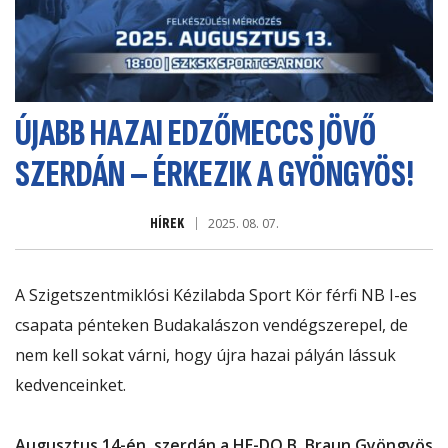
ÚJABB HAZAI EDZŐMECCS JÖVŐ
SZERDÁN – ÉRKEZIK A GYÖNGYÖS!
HÍREK
2025. 08. 07.
A Szigetszentmiklósi Kézilabda Sport Kör férfi NB I-es
csapata pénteken Budakalászon vendégszerepel, de
nem kell sokat várni, hogy újra hazai pályán lássuk
kedvenceinket.
Augusztus 14-én, szerdán a HE-DO B. Braun Gyöngyös