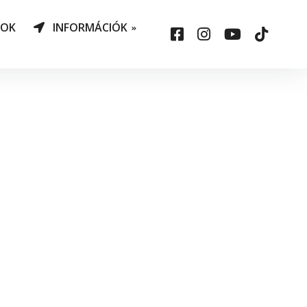
NOK
INFORMÁCIÓK
AO Határozatok
datvédelem
ársadalmi felelősség
állalás
sepelauto