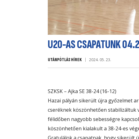
U20-AS CSAPATUNK 04.25
UTÁNPÓTLÁS HÍREK
2024. 05. 23.
SZKSK – Ajka SE 38-24 (16-12)
Hazai pályán sikerült újra győzelmet a
cseréknek köszönhetően stabilizáltuk 
félidőben nagyobb sebességre kapcsolt
köszönhetően kialakult a 38-24-es vé
Gratulálok a csapatnak, hogy sikerült 