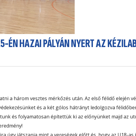
-ÉN HAZAI PÁLYÁN NYERT AZ KÉZILAB
ratni a három vesztes mérkőzés után. Az első félidő elején 
védekezésünket és a két gólos hátrányt ledolgozva félidőbe
unk és folyamatosan építettük ki az előnyünket majd az u
geredmény!
újra úgy játszania mint a vereségek előtt és, hogy az U18-as