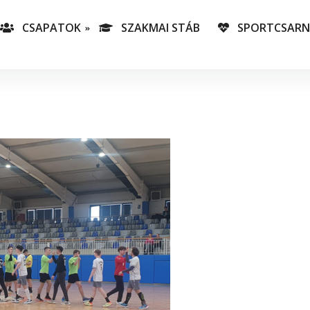
CSAPATOK
SZAKMAI STÁB
SPORTCSAR
-es csapatunk
T
lás-csapataink
A
T
v
C