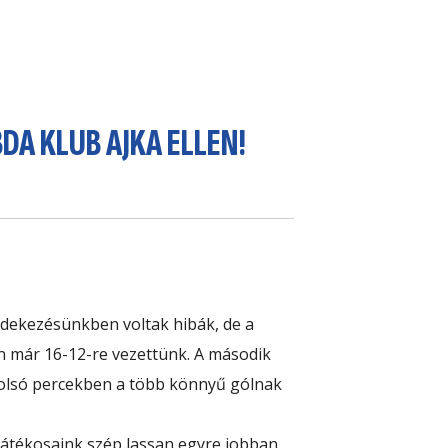
DA KLUB AJKA ELLEN!
védekezésünkben voltak hibák, de a
n már 16-12-re vezettünk. A második
tolsó percekben a
több könnyű gólnak
 játékosaink szép lassan egyre jobban