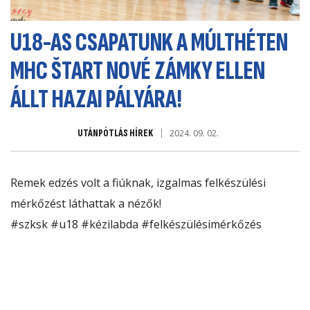
U18-AS CSAPATUNK A MÚLTHÉTEN
MHC ŠTART NOVÉ ZÁMKY ELLEN
ÁLLT HAZAI PÁLYÁRA!
UTÁNPÓTLÁS HÍREK
2024. 09. 02.
Remek edzés volt a fiúknak, izgalmas felkészülési
mérkőzést láthattak a nézők!
#szksk
#u18
#kézilabda
#felkészülésimérkőzés