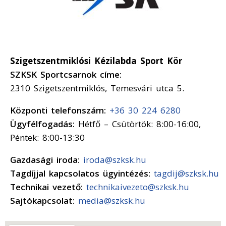
Szigetszentmiklósi Kézilabda Sport Kör
SZKSK Sportcsarnok címe:
2310 Szigetszentmiklós, Temesvári utca 5.
Központi telefonszám:
+36 30 224 6280
Ügyfélfogadás:
Hétfő – Csütörtök: 8:00-16:00,
Péntek: 8:00-13:30
Gazdasági iroda:
iroda@szksk.hu
Tagdíjjal kapcsolatos ügyintézés:
tagdij@szksk.hu
Technikai vezető:
technikaivezeto@szksk.hu
Sajtókapcsolat:
media@szksk.hu