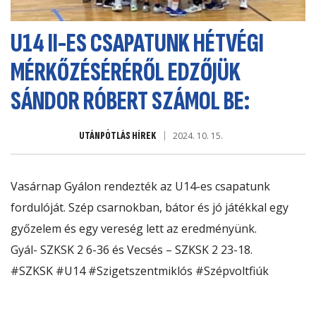
U14 II-ES CSAPATUNK HÉTVÉGI
MÉRKŐZÉSÉRÉRŐL EDZŐJÜK
SÁNDOR RÓBERT SZÁMOL BE:
UTÁNPÓTLÁS HÍREK
2024. 10. 15.
Vasárnap Gyálon rendezték az U14-es csapatunk
fordulóját. Szép csarnokban, bátor és jó játékkal egy
győzelem és egy vereség lett az eredményünk.
Gyál- SZKSK 2 6-36 és Vecsés – SZKSK 2 23-18.
#SZKSK
#U14
#Szigetszentmiklós
#Szépvoltfiúk