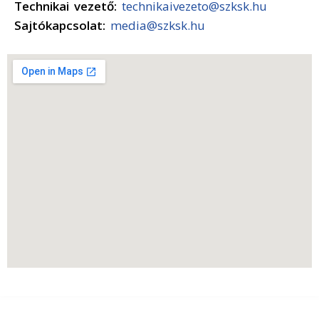
Technikai vezető:
technikaivezeto@szksk.hu
Sajtókapcsolat:
media@szksk.hu