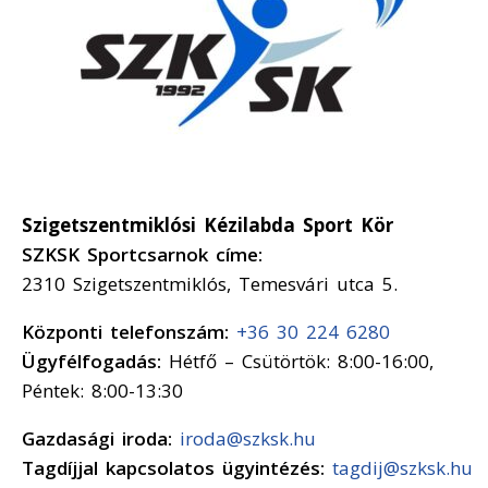
Szigetszentmiklósi Kézilabda Sport Kör
SZKSK Sportcsarnok címe:
2310 Szigetszentmiklós, Temesvári utca 5.
Központi telefonszám:
+36 30 224 6280
Ügyfélfogadás:
Hétfő – Csütörtök: 8:00-16:00,
Péntek: 8:00-13:30
Gazdasági iroda:
iroda@szksk.hu
Tagdíjjal kapcsolatos ügyintézés:
tagdij@szksk.hu