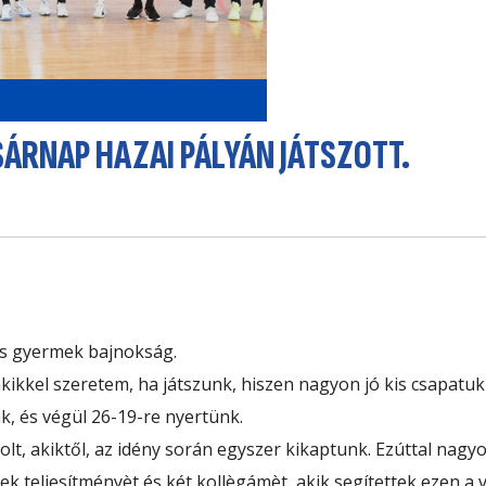
SÁRNAP HAZAI PÁLYÁN JÁTSZOTT.
es gyermek bajnokság.
ikkel szeretem, ha játszunk, hiszen nagyon jó kis csapatuk v
k, és végül 26-19-re nyertünk.
olt, akiktől, az idény során egyszer kikaptunk. Ezúttal nag
k teljesítményèt és két kollègámèt, akik segítettek ezen a 