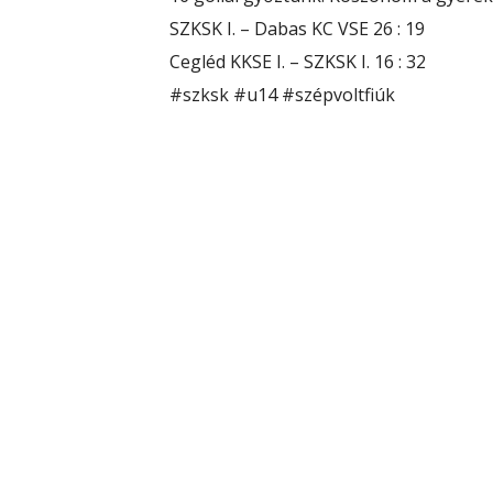
SZKSK I. – Dabas KC VSE 26 : 19
Cegléd KKSE I. – SZKSK I. 16 : 32
#szksk
#u14
#szépvoltfiúk