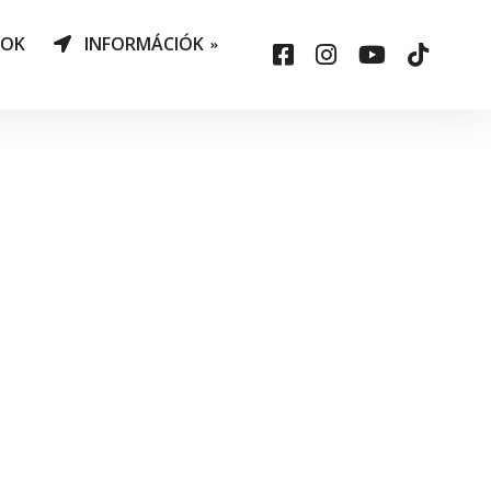
NOK
INFORMÁCIÓK
AO Határozatok
datvédelem
ársadalmi felelősség
állalás
sepelauto