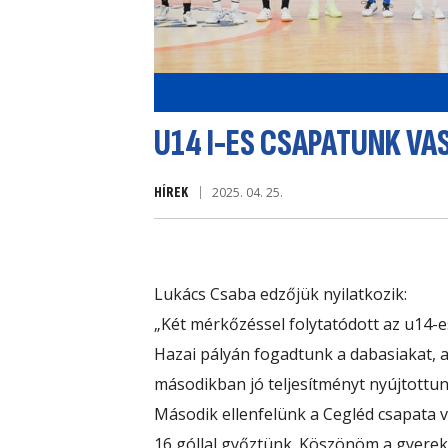
U14 I-ES CSAPATUNK VA
HÍREK
2025. 04. 25.
Lukács Csaba edzőjük nyilatkozik:
„Két mérkőzéssel folytatódott az u14-
Hazai pályán fogadtunk a dabasiakat, ak
másodikban jó teljesítményt nyújtottun
Második ellenfelünk a Cegléd csapata v
16 góllal győztünk. Köszönöm a gyereke