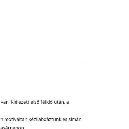
an. Kiélezett első félidő után, a
yon motiváltan kézilabdàztunk és simán
vasárnapon. „