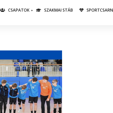
CSAPATOK
SZAKMAI STÁB
SPORTCSAR
-es csapatunk
T
lás-csapataink
A
T
v
C