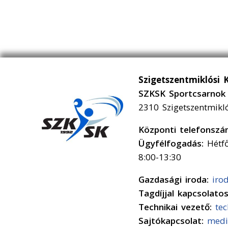
Szigetszentmiklósi 
SZKSK Sportcsarnok 
2310 Szigetszentmikl
Központi telefonsz
Ügyfélfogadás:
Hétfő
8:00-13:30
Gazdasági iroda:
iro
Tagdíjjal kapcsolato
Technikai vezető:
te
Sajtókapcsolat:
medi