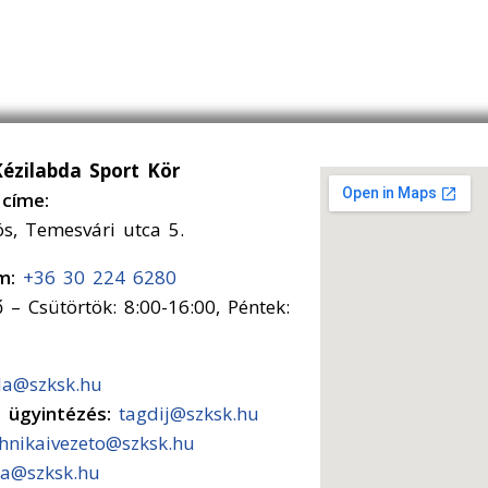
Kézilabda Sport Kör
címe:
ós, Temesvári utca 5.
ám:
+36 30 224 6280
 – Csütörtök: 8:00-16:00, Péntek:
da@szksk.hu
s ügyintézés:
tagdij@szksk.hu
chnikaivezeto@szksk.hu
a@szksk.hu