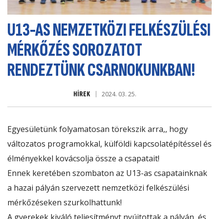
U13-AS NEMZETKÖZI FELKÉSZÜLÉSI
MÉRKŐZÉS SOROZATOT
RENDEZTÜNK CSARNOKUNKBAN!
HÍREK
2024. 03. 25.
Egyesületünk folyamatosan törekszik arra,, hogy
változatos programokkal, külföldi kapcsolatépítéssel és
élményekkel kovácsolja össze a csapatait!
Ennek keretében szombaton az U13-as csapatainknak
a hazai pályán szervezett nemzetközi felkészülési
mérkőzéseken szurkolhattunk!
A gyerekek kiváló teljesítményt nyújtottak a pályán, és