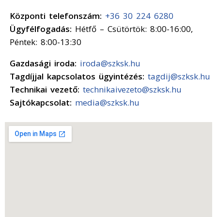
Központi telefonszám:
+36 30 224 6280
Ügyfélfogadás:
Hétfő – Csütörtök: 8:00-16:00,
Péntek: 8:00-13:30
Gazdasági iroda:
iroda@szksk.hu
Tagdíjjal kapcsolatos ügyintézés:
tagdij@szksk.hu
Technikai vezető:
technikaivezeto@szksk.hu
Sajtókapcsolat:
media@szksk.hu