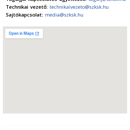
Technikai vezető:
technikaivezeto@szksk.hu
Sajtókapcsolat:
media@szksk.hu