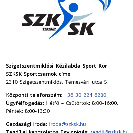
Szigetszentmiklósi Kézilabda Sport Kör
SZKSK Sportcsarnok címe:
2310 Szigetszentmiklós, Temesvári utca 5.
Központi telefonszám:
+36 30 224 6280
Ügyfélfogadás:
Hétfő – Csütörtök: 8:00-16:00,
Péntek: 8:00-13:30
Gazdasági iroda:
iroda@szksk.hu
Tagdíjjal kapcsolatos ügyintézés:
tagdij@szksk.hu