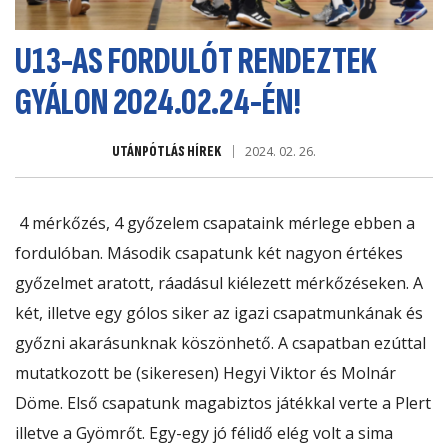
U13-AS FORDULÓT RENDEZTEK
GYÁLON 2024.02.24-ÉN!
UTÁNPÓTLÁS HÍREK
2024. 02. 26.
4 mérkőzés, 4 győzelem csapataink mérlege ebben a
fordulóban. Második csapatunk két nagyon értékes
győzelmet aratott, ráadásul kiélezett mérkőzéseken. A
két, illetve egy gólos siker az igazi csapatmunkának és
győzni akarásunknak köszönhető. A csapatban ezúttal
mutatkozott be (sikeresen) Hegyi Viktor és Molnár
Döme. Első csapatunk magabiztos játékkal verte a Plert
illetve a Gyömrőt. Egy-egy jó félidő elég volt a sima