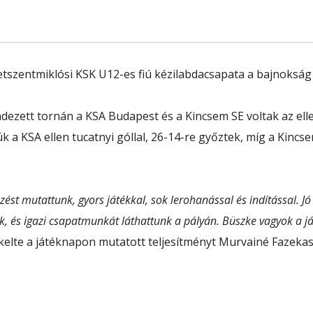
szentmiklósi KSK U12-es fiú kézilabdacsapata a bajnokság 
ezett tornán a KSA Budapest és a Kincsem SE voltak az ell
k a KSA ellen tucatnyi góllal, 26-14-re győztek, míg a Kincs
t mutattunk, gyors játékkal, sok lerohanással és indítással. Jó 
 és igazi csapatmunkát láthattunk a pályán. Büszke vagyok a ját
kelte a játéknapon mutatott teljesítményt Murvainé Fazekas