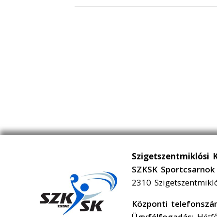
Szigetszentmiklósi 
SZKSK Sportcsarnok 
2310 Szigetszentmikl
Központi telefonsz
Ügyfélfogadás:
Hétfő