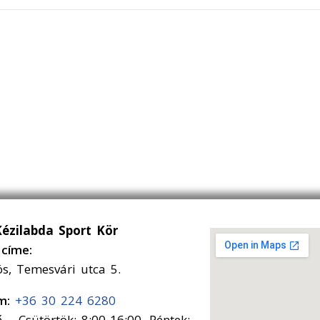
Kézilabda Sport Kör
címe:
ós, Temesvári utca 5.
ám:
+36 30 224 6280
 – Csütörtök: 8:00-16:00, Péntek: