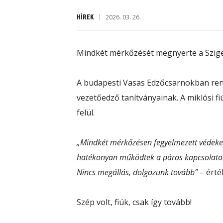
HÍREK
2026. 03. 26.
Mindkét mérkőzését megnyerte a Sziget
A budapesti Vasas Edzőcsarnokban rend
vezetőedző tanítványainak. A miklósi fiú
felül.
„Mindkét mérkőzésen fegyelmezett védekezés
hatékonyan működtek a páros kapcsolatok,
Nincs megállás, dolgozunk tovább”
– érté
Szép volt, fiúk, csak így tovább!