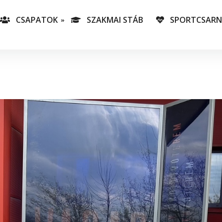
CSAPATOK
SZAKMAI STÁB
SPORTCSAR
-es csapatunk
T
lás-csapataink
A
T
v
C