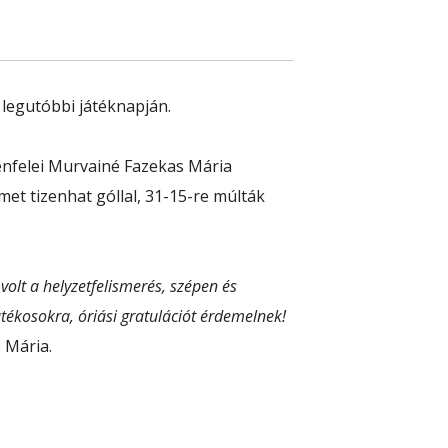
legutóbbi játéknapján.
enfelei Murvainé Fazekas Mária
emet tizenhat góllal, 31-15-re múlták
volt a helyzetfelismerés, szépen és
ékosokra, óriási gratulációt érdemelnek!
 Mária.