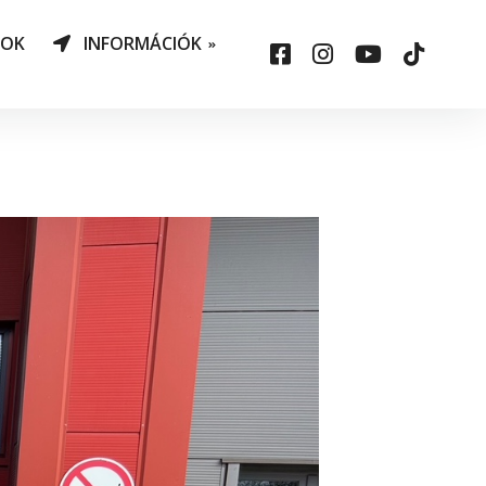
NOK
INFORMÁCIÓK
AO Határozatok
datvédelem
ársadalmi felelősség
állalás
sepelauto