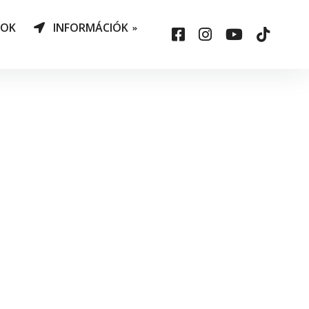
NOK
INFORMÁCIÓK
AO Határozatok
datvédelem
ársadalmi felelősség
állalás
sepelauto