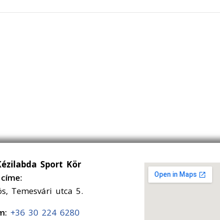
Kézilabda Sport Kör
címe:
ós, Temesvári utca 5.
ám:
+36 30 224 6280