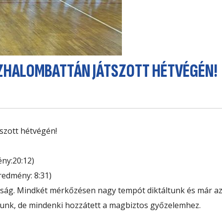
ZHALOMBATTÁN JÁTSZOTT HÉTVÉGÉN!
szott hétvégén!
ny:20:12)
redmény: 8:31)
ság. Mindkét mérkőzésen nagy tempót diktáltunk és már az 
ékunk, de mindenki hozzátett a magbiztos győzelemhez.