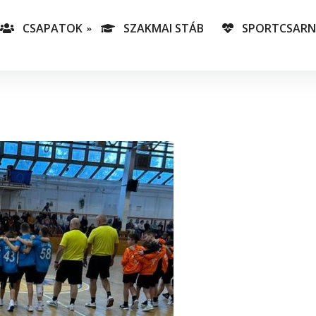
CSAPATOK
SZAKMAI STÁB
SPORTCSAR
-es csapatunk
T
lás-csapataink
A
T
v
C