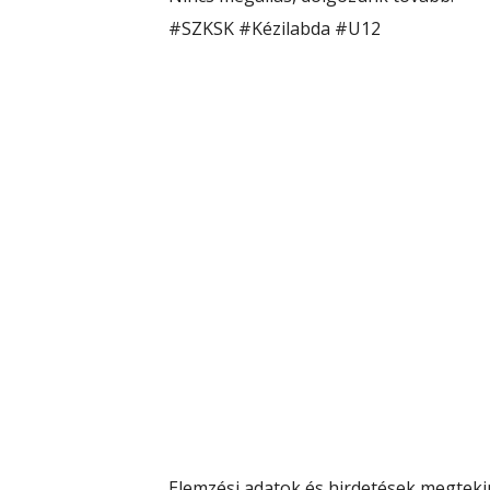
#SZKSK
#Kézilabda
#U12
Elemzési adatok és hirdetések megteki