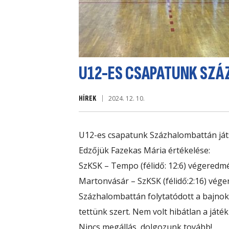
U12-ES CSAPATUNK SZÁ
HÍREK
2024. 12. 10.
U12-es csapatunk Százhalombattán ját
Edzőjük Fazekas Mária értékelése:
SzKSK – Tempo (félidő: 12:6) végeredmé
Martonvásár – SzKSK (félidő:2:16) vége
Százhalombattán folytatódott a bajnok
tettünk szert. Nem volt hibátlan a ját
Nincs megállás, dolgozunk tovább!