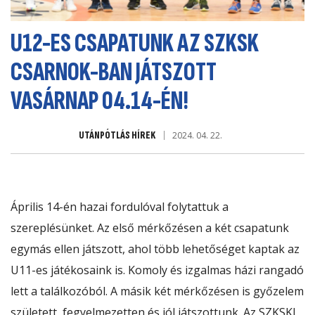
U12-ES CSAPATUNK AZ SZKSK
CSARNOK-BAN JÁTSZOTT
VASÁRNAP 04.14-ÉN!
UTÁNPÓTLÁS HÍREK
2024. 04. 22.
Április 14-én hazai fordulóval folytattuk a
szereplésünket. Az első mérkőzésen a két csapatunk
egymás ellen játszott, ahol több lehetőséget kaptak az
U11-es játékosaink is. Komoly és izgalmas házi rangadó
lett a találkozóból. A másik két mérkőzésen is győzelem
született, fegyelmezetten és jól játszottunk. Az SZKSKI