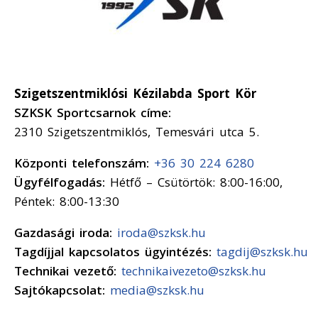
Szigetszentmiklósi Kézilabda Sport Kör
SZKSK Sportcsarnok címe:
2310 Szigetszentmiklós, Temesvári utca 5.
Központi telefonszám:
+36 30 224 6280
Ügyfélfogadás:
Hétfő – Csütörtök: 8:00-16:00,
Péntek: 8:00-13:30
Gazdasági iroda:
iroda@szksk.hu
Tagdíjjal kapcsolatos ügyintézés:
tagdij@szksk.hu
Technikai vezető:
technikaivezeto@szksk.hu
Sajtókapcsolat:
media@szksk.hu