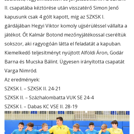
II. csapatába kéztörése után visszatérő Simon Jenő
kapusunk csak 4 gólt kapott, míg az SZKSK I.
gárdájában
Hegyi Viktor komoly ujjsérüléssel vállalta a
játékot. Őt Kalmár Botond mezőnyjátékossal cseréltük
sokszor, aki ragyogóán látta el feladatát a kapuban.
Kiemelkedő teljesítményt nyújtott Alföldi Áron, Godár
Barna és Mucska Bálint. Ügyesen irányította csapatát
Varga Nimród.
Az eredmények:
SZKSK I. – SZKSK II. 24-21
SZKSK II. – Százhalombatta VUK SE 24-4
SZKSK I. – Dabas KC VSE II. 28-19