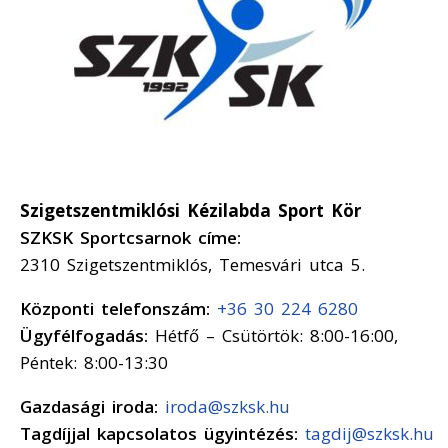
Szigetszentmiklósi Kézilabda Sport Kör
SZKSK Sportcsarnok címe:
2310 Szigetszentmiklós, Temesvári utca 5.
Központi telefonszám:
+36 30 224 6280
Ügyfélfogadás:
Hétfő – Csütörtök: 8:00-16:00,
Péntek: 8:00-13:30
Gazdasági iroda:
iroda@szksk.hu
Tagdíjjal kapcsolatos ügyintézés:
tagdij@szksk.hu