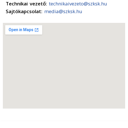
Technikai vezető:
technikaivezeto@szksk.hu
Sajtókapcsolat:
media@szksk.hu