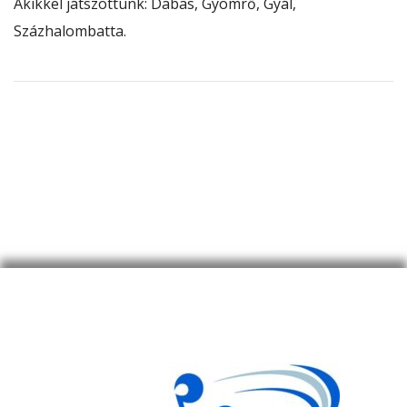
Akikkel játszottunk: Dabas, Gyömrő, Gyál,
Százhalombatta.