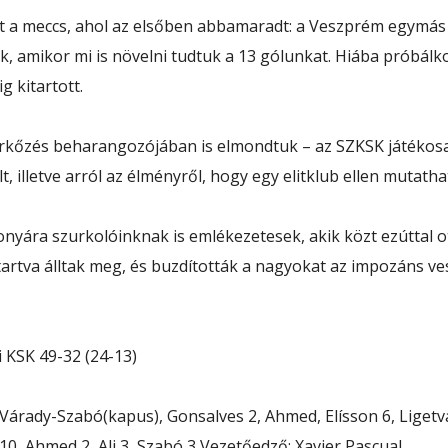
t a meccs, ahol az elsőben abbamaradt: a Veszprém egymás u
k, amikor mi is növelni tudtuk a 13 gólunkat. Hiába próbálko
 kitartott.
érkőzés beharangozójában is elmondtuk – az SZKSK játékos
lt, illetve arról az élményről, hogy egy elitklub ellen muta
nyára szurkolóinknak is emlékezetesek, akik közt ezúttal ott
tartva álltak meg, és buzdították a nagyokat az impozáns v
 KSK 49-32 (24-13)
rady-Szabó(kapus), Gonsalves 2, Ahmed, Elísson 6, Ligetvár
10, Ahmed 2, Ali 3, Szabó 3 Vezetőedző: Xavier Pascual