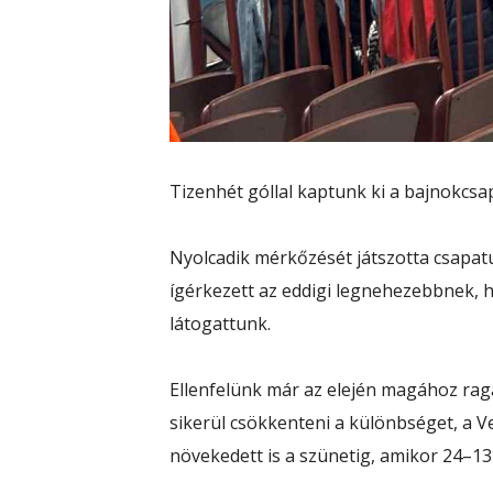
Tizenhét góllal kaptunk ki a bajnokcs
Nyolcadik mérkőzését játszotta csapatu
ígérkezett az eddigi legnehezebbnek, 
látogattunk.
Ellenfelünk már az elején magához raga
sikerül csökkenteni a különbséget, a 
növekedett is a szünetig, amikor 24–13