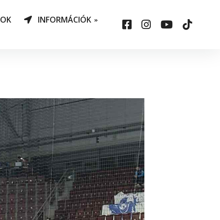
NOK
INFORMÁCIÓK
AO Határozatok
datvédelem
ársadalmi felelősség
állalás
sepelauto