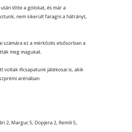
tán lőtte a gólokat, és már a
ztunk, nem sikerült faragni a hátrányt,
ai számára ez a mérkőzés elsősorban a
thatták meg magukat.
 voltak ificsapatunk játékosai is, akik
eszprémi arénában.
i 2, Marguc 5, Dopjera 2, Remili 5,