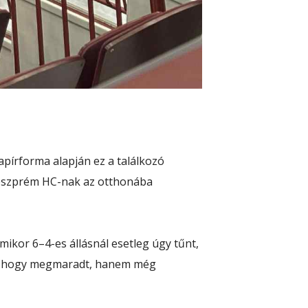
apírforma alapján ez a találkozó
 Veszprém HC-nak az otthonába
mikor 6–4-es állásnál esetleg úgy tűnt,
sak hogy megmaradt, hanem még