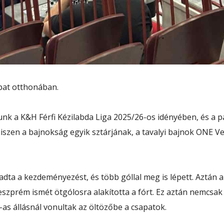
apat otthonában.
nk a K&H Férfi Kézilabda Liga 2025/26-os idényében, és a p
hiszen a bajnokság egyik sztárjának, a tavalyi bajnok ONE
dta a kezdeményezést, és több góllal meg is lépett. Aztán a
Veszprém ismét ötgólosra alakította a fórt. Ez aztán nemc
-as állásnál vonultak az öltözőbe a csapatok.