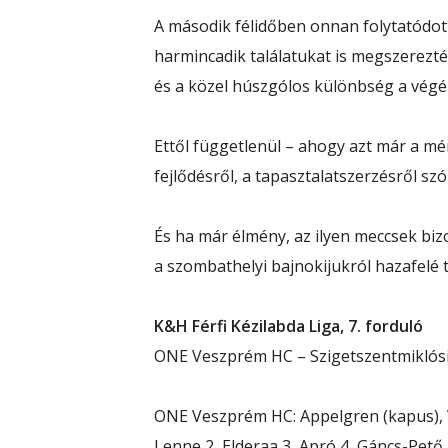
A második félidőben onnan folytatódot
harmincadik találatukat is megszerezté
és a közel húszgólos különbség a végéig
Ettől függetlenül – ahogy azt már a m
fejlődésről, a tapasztalatszerzésről szó
És ha már élmény, az ilyen meccsek bizo
a szombathelyi bajnokijukról hazafelé 
K&H Férfi Kézilabda Liga, 7. forduló
ONE Veszprém HC – Szigetszentmiklósi
ONE Veszprém HC: Appelgren (kapus), Vá
Lenne 2, Elderaa 3, Apró 4, Gáncs-Pető 