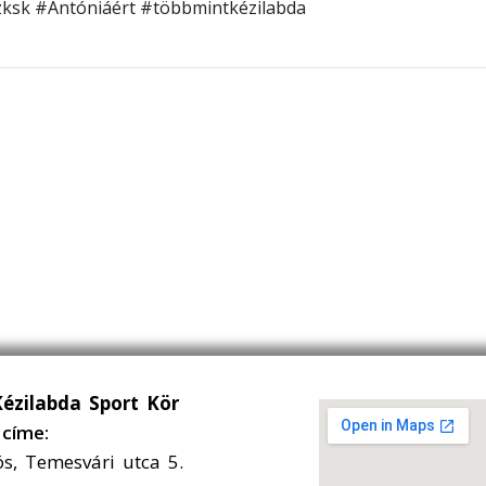
zksk
#Antóniáért
#többmintkézilabda
Kézilabda Sport Kör
címe:
ós, Temesvári utca 5.