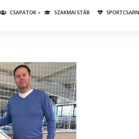
CSAPATOK
SZAKMAI STÁB
SPORTCSAR
-es csapatunk
T
lás-csapataink
A
T
v
C