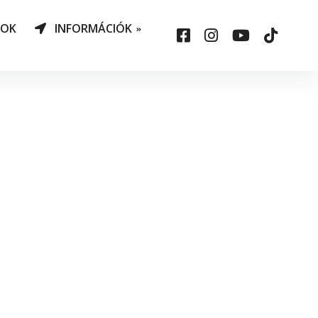
NOK
INFORMÁCIÓK
AO Határozatok
datvédelem
ársadalmi felelősség
állalás
sepelauto