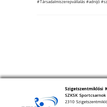
#Társadalmiszerepvállalás
#adnijó
#s
Szigetszentmiklósi 
SZKSK Sportcsarnok 
2310 Szigetszentmikl