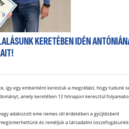
ALÁSUNK KERETÉBEN IDÉN ANTÓNIÁNA
AIT!
, így egy emberként kerestük a megoldást, hogy tudunk se
adományt, amely keretében 12 hónapon keresztül folyamato
 vagy adakozott eme nemes cél érdekében a gyűjtésben!
megismerhettünk és reméljük a társadalmi összefogásunkka