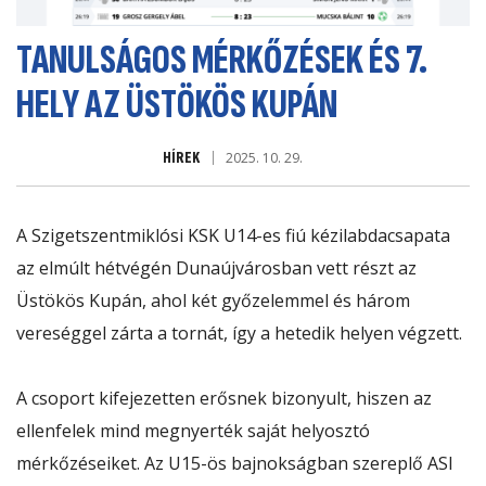
TANULSÁGOS MÉRKŐZÉSEK ÉS 7.
HELY AZ ÜSTÖKÖS KUPÁN
HÍREK
2025. 10. 29.
A Szigetszentmiklósi KSK U14-es fiú kézilabdacsapata
az elmúlt hétvégén Dunaújvárosban vett részt az
Üstökös Kupán, ahol két győzelemmel és három
vereséggel zárta a tornát, így a hetedik helyen végzett.
A csoport kifejezetten erősnek bizonyult, hiszen az
ellenfelek mind megnyerték saját helyosztó
mérkőzéseiket. Az U15-ös bajnokságban szereplő ASI