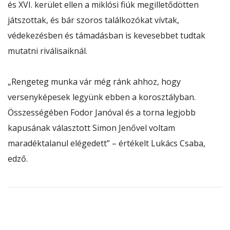
és XVI. kerület ellen a miklósi fiúk megilletődötten
játszottak, és bár szoros találkozókat vívtak,
védekezésben és támadásban is kevesebbet tudtak
mutatni riválisaiknál.
„Rengeteg munka vár még ránk ahhoz, hogy
versenyképesek legyünk ebben a korosztályban.
Összességében Fodor Janóval és a torna legjobb
kapusának választott Simon Jenővel voltam
maradéktalanul elégedett” – értékelt Lukács Csaba,
edző.