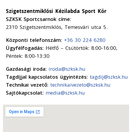
Szigetszentmiklósi Kézilabda Sport Kör
SZKSK Sportcsarnok címe:
2310 Szigetszentmiklós, Temesvári utca 5.
Központi telefonszám:
+36 30 224 6280
Ügyfélfogadás:
Hétfő – Csütörtök: 8:00-16:00,
Péntek: 8:00-13:30
Gazdasági iroda:
iroda@szksk.hu
Tagdíjjal kapcsolatos ügyintézés:
tagdij@szksk.hu
Technikai vezető:
technikaivezeto@szksk.hu
Sajtókapcsolat:
media@szksk.hu