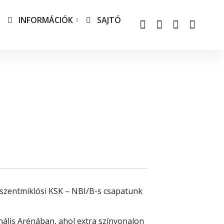
INFORMÁCIÓK
SAJTÓ
Határozatok
védelem
dalmi felelősség
ás
elauto
szentmiklósi KSK – NBI/B-s csapatunk
ális Arénában, ahol extra színvonalon