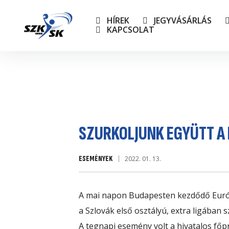
HÍREK
JEGYVÁSÁRLÁS
KAPCSOLAT
NB I-e
Utánpó
SZURKOLJUNK EGYÜTT A 
ESEMÉNYEK
2022. 01. 13.
A mai napon Budapesten kezdődő Európ
a Szlovák első osztályú, extra ligában s
A tegnapi esemény volt a hivatalos f