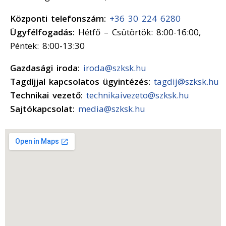
Központi telefonszám:
+36 30 224 6280
Ügyfélfogadás:
Hétfő – Csütörtök: 8:00-16:00,
Péntek: 8:00-13:30
Gazdasági iroda:
iroda@szksk.hu
Tagdíjjal kapcsolatos ügyintézés:
tagdij@szksk.hu
Technikai vezető:
technikaivezeto@szksk.hu
Sajtókapcsolat:
media@szksk.hu