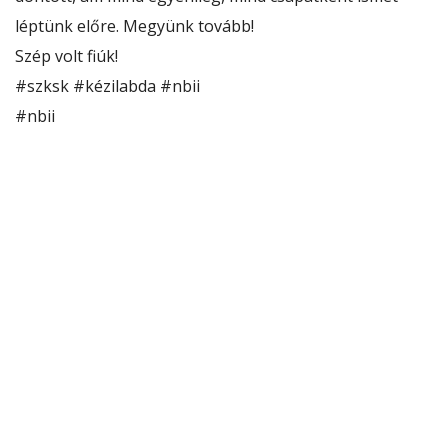
léptünk előre. Megyünk tovább!
Szép
volt fiúk!
#szksk
#kézilabda
#nbii
#nbii