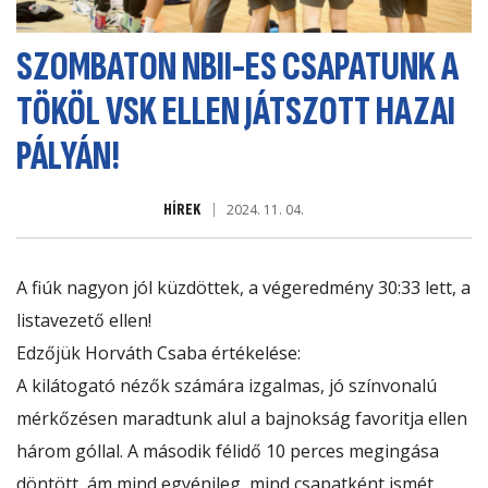
SZOMBATON NBII-ES CSAPATUNK A
TÖKÖL VSK ELLEN JÁTSZOTT HAZAI
PÁLYÁN!
HÍREK
2024. 11. 04.
A fiúk nagyon jól küzdöttek, a végeredmény 30:33 lett, a
listavezető ellen!
Edzőjük Horváth Csaba értékelése:
A kilátogató nézők számára izgalmas, jó színvonalú
mérkőzésen maradtunk alul a bajnokság favoritja ellen
három góllal. A második félidő 10 perces megingása
döntött, ám mind egyénileg, mind csapatként ismét