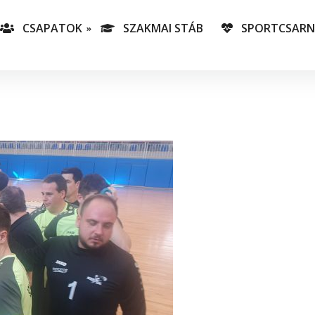
CSAPATOK
SZAKMAI STÁB
SPORTCSAR
-es csapatunk
T
lás-csapataink
A
T
v
C