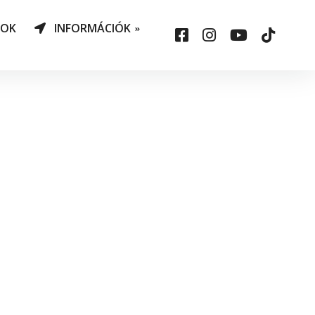
NOK
INFORMÁCIÓK
AO Határozatok
datvédelem
ársadalmi felelősség
állalás
sepelauto