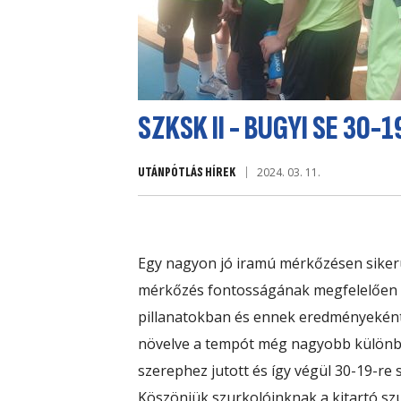
SZKSK II - BUGYI SE 30-1
UTÁNPÓTLÁS HÍREK
2024. 03. 11.
Egy nagyon jó iramú mérkőzésen sikerü
mérkőzés fontosságának megfelelően áll
pillanatokban és ennek eredményeként 
növelve a tempót még nagyobb különbs
szerephez jutott és így végül 30-19-re 
Köszönjük szurkolóinknak a kitartó szu