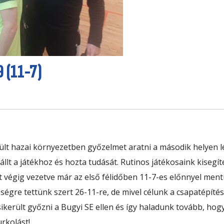
9 (11-7)
lt hazai környezetben győzelmet aratni a második helyen lé
t a játékhoz és hozta tudását. Rutinos játékosaink kisegíte
végig vezetve már az első félidőben 11-7-es előnnyel ment
égre tettünk szert 26-11-re, de
mivel célunk a csapatépít
sikerült győzni a Bugyi SE ellen és így haladunk tovább, hog
rkolást!