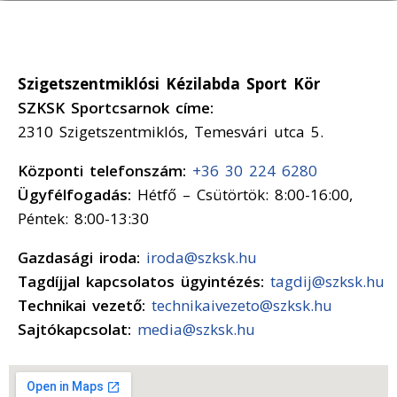
Szigetszentmiklósi Kézilabda Sport Kör
SZKSK Sportcsarnok címe:
2310 Szigetszentmiklós, Temesvári utca 5.
Központi telefonszám:
+36 30 224 6280
Ügyfélfogadás:
Hétfő – Csütörtök: 8:00-16:00,
Péntek: 8:00-13:30
Gazdasági iroda:
iroda@szksk.hu
Tagdíjjal kapcsolatos ügyintézés:
tagdij@szksk.hu
Technikai vezető:
technikaivezeto@szksk.hu
Sajtókapcsolat:
media@szksk.hu