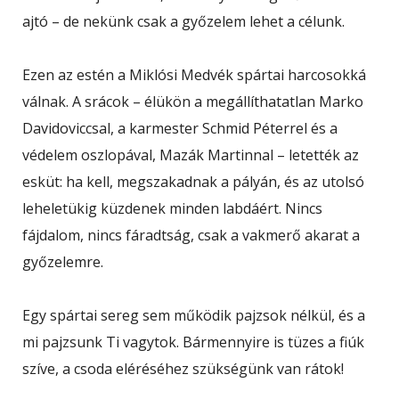
ajtó – de nekünk csak a győzelem lehet a célunk.
Ezen az estén a Miklósi Medvék spártai harcosokká
válnak. A srácok – élükön a megállíthatatlan Marko
Davidoviccsal, a karmester Schmid Péterrel és a
védelem oszlopával, Mazák Martinnal – letették az
esküt: ha kell, megszakadnak a pályán, és az utolsó
leheletükig küzdenek minden labdáért. Nincs
fájdalom, nincs fáradtság, csak a vakmerő akarat a
győzelemre.
Egy spártai sereg sem működik pajzsok nélkül, és a
mi pajzsunk Ti vagytok. Bármennyire is tüzes a fiúk
szíve, a csoda eléréséhez szükségünk van rátok!