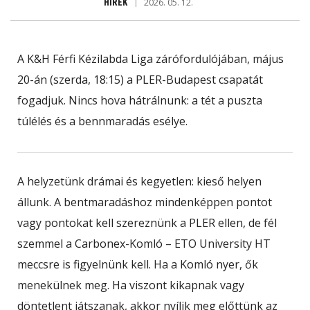
HÍREK
2026. 05. 12.
A K&H Férfi Kézilabda Liga zárófordulójában, május
20-án (szerda, 18:15) a PLER-Budapest csapatát
fogadjuk. Nincs hova hátrálnunk: a tét a puszta
túlélés és a bennmaradás esélye.
A helyzetünk drámai és kegyetlen: kieső helyen
állunk. A bentmaradáshoz mindenképpen pontot
vagy pontokat kell szereznünk a PLER ellen, de fél
szemmel a Carbonex-Komló – ETO University HT
meccsre is figyelnünk kell. Ha a Komló nyer, ők
menekülnek meg. Ha viszont kikapnak vagy
döntetlent játszanak, akkor nyílik meg előttünk az