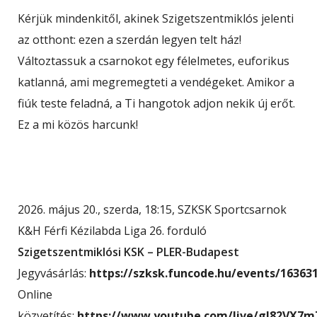
Kérjük mindenkitől, akinek Szigetszentmiklós jelenti
az otthont: ezen a szerdán legyen telt ház!
Változtassuk a csarnokot egy félelmetes, euforikus
katlanná, ami megremegteti a vendégeket. Amikor a
fiúk teste feladná, a Ti hangotok adjon nekik új erőt.
Ez a mi közös harcunk!
2026. május 20., szerda, 18:15, SZKSK Sportcsarnok
K&H Férfi Kézilabda Liga 26. forduló
Szigetszentmiklósi KSK – PLER-Budapest
Jegyvásárlás:
https://szksk.funcode.hu/events/16363
Online
közvetítés:
https://www.youtube.com/live/gJ82VX7m