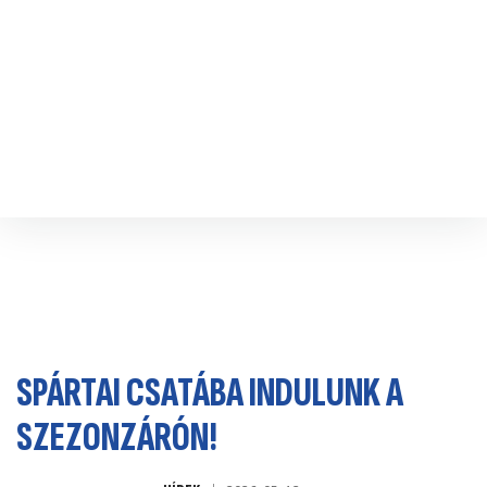
Hírek
Jegyvásárlás
Csapatok
Szakmai stáb
Sportcsarnok
Információk
Sajtó
Kapcsolat
SPÁRTAI CSATÁBA INDULUNK A
SZEZONZÁRÓN!