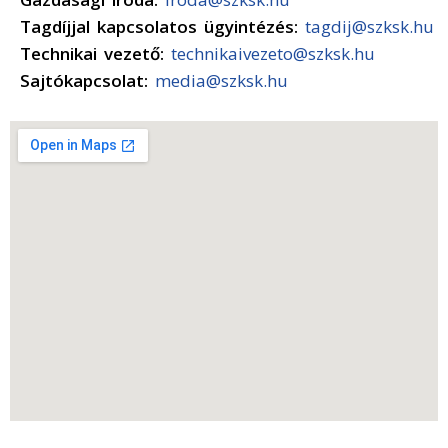
Tagdíjjal kapcsolatos ügyintézés:
tagdij@szksk.hu
Technikai vezető:
technikaivezeto@szksk.hu
Sajtókapcsolat:
media@szksk.hu