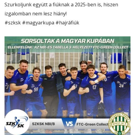
Szurkoljunk együtt a fiúknak a 2025-ben is, hiszen
izgalomban nem lesz hiány!
#szksk
#magyarkupa
#hajráfiúk