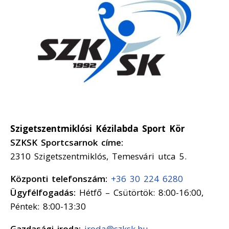
Szigetszentmiklósi Kézilabda Sport Kör
SZKSK Sportcsarnok címe:
2310 Szigetszentmiklós, Temesvári utca 5.
Központi telefonszám:
+36 30 224 6280
Ügyfélfogadás:
Hétfő – Csütörtök: 8:00-16:00,
Péntek: 8:00-13:30
Gazdasági iroda:
iroda@szksk.hu