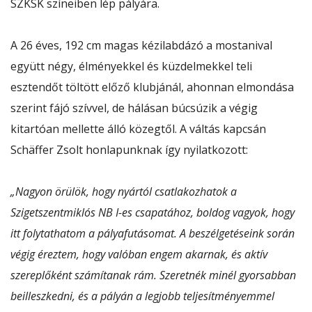
SZKSK színeiben lép pályára.
A 26 éves, 192 cm magas kézilabdázó a mostanival
együtt négy, élményekkel és küzdelmekkel teli
esztendőt töltött előző klubjánál, ahonnan elmondása
szerint fájó szívvel, de hálásan búcsúzik a végig
kitartóan mellette álló közegtől. A váltás kapcsán
Schäffer Zsolt honlapunknak így nyilatkozott:
„Nagyon örülök, hogy nyártól csatlakozhatok a
Szigetszentmiklós NB I-es csapatához, boldog vagyok, hogy
itt folytathatom a pályafutásomat. A beszélgetéseink során
végig éreztem, hogy valóban engem akarnak, és aktív
szereplőként számítanak rám. Szeretnék minél gyorsabban
beilleszkedni, és a pályán a legjobb teljesítményemmel