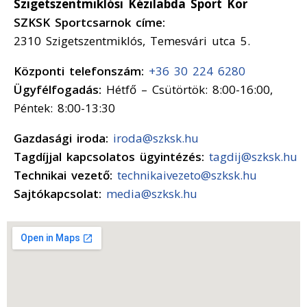
Szigetszentmiklósi Kézilabda Sport Kör
SZKSK Sportcsarnok címe:
2310 Szigetszentmiklós, Temesvári utca 5.
Központi telefonszám:
+36 30 224 6280
Ügyfélfogadás:
Hétfő – Csütörtök: 8:00-16:00,
Péntek: 8:00-13:30
Gazdasági iroda:
iroda@szksk.hu
Tagdíjjal kapcsolatos ügyintézés:
tagdij@szksk.hu
Technikai vezető:
technikaivezeto@szksk.hu
Sajtókapcsolat:
media@szksk.hu