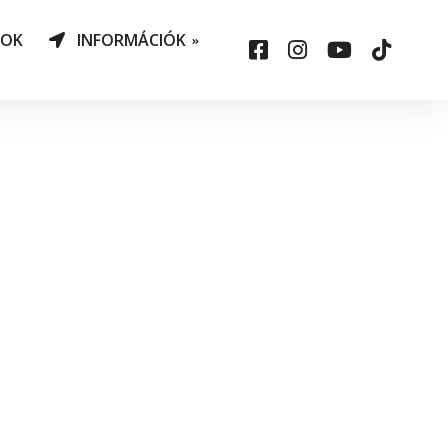
NOK
INFORMÁCIÓK
AO Határozatok
datvédelem
ársadalmi felelősség
állalás
sepelauto