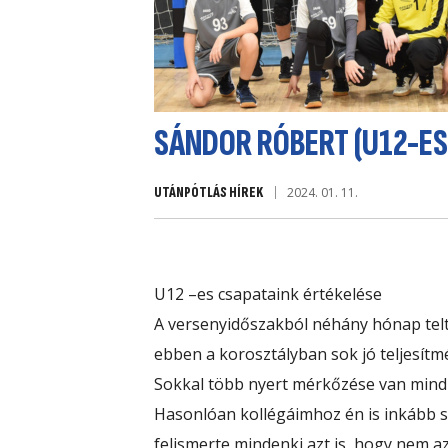
SÁNDOR RÓBERT (U12-ES
UTÁNPÓTLÁS HÍREK
2024. 01. 11.
U12 –es csapataink értékelése
A versenyidőszakból néhány hónap telt
ebben a korosztályban sok jó teljesít
Sokkal több nyert mérkőzése van mind
Hasonlóan kollégáimhoz én is inkább s
felismerte mindenki azt is, hogy nem a