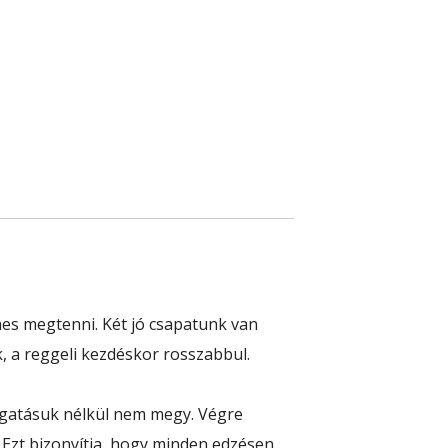
mes megtenni. Két jó csapatunk van
, a reggeli kezdéskor rosszabbul.
ogatásuk nélkül nem megy. Végre
! Ezt bizonyítja, hogy minden edzésen