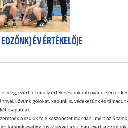
 EDZŐNK) ÉV ÉRTÉKELŐJE
 el még, ezért a komoly értékelést inkább nyár elején érde
ménnyel. Lövünk gólokat, kapunk is, védekezünk és támadunk
két csapatnak.
zeretnék a szülők felé köszönetet mondani, mert az ő tám
zért kapunk esetleg rossz jegyet a suliban, mert sportolunk