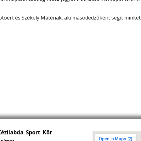
otóért és Székely Máténak, aki másodedzőként segít minket
Kézilabda Sport Kör
címe: