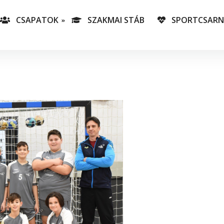
CSAPATOK
SZAKMAI STÁB
SPORTCSAR
-es csapatunk
T
lás-csapataink
A
T
v
C