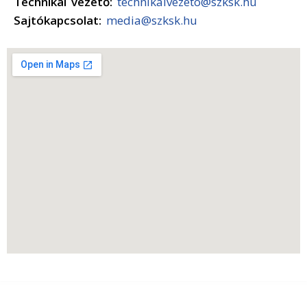
Technikai vezető:
technikaivezeto@szksk.hu
Sajtókapcsolat:
media@szksk.hu