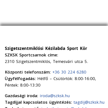
Szigetszentmiklósi Kézilabda Sport Kör
SZKSK Sportcsarnok címe:
2310 Szigetszentmiklós, Temesvári utca 5.
Központi telefonszám:
+36 30 224 6280
Ügyfélfogadás:
Hétfő – Csütörtök: 8:00-16:00,
Péntek: 8:00-13:30
Gazdasági iroda:
iroda@szksk.hu
Tagdíjjal kapcsolatos ügyintézés:
tagdij@szksk.hu