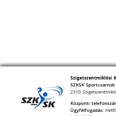
Szigetszentmiklósi 
SZKSK Sportcsarnok 
2310 Szigetszentmikl
Központi telefonsz
Ügyfélfogadás:
Hétfő