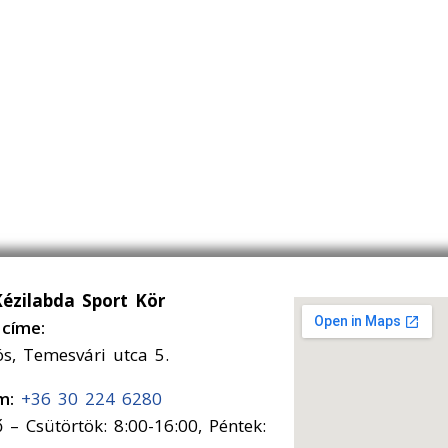
Kézilabda Sport Kör
címe:
ós, Temesvári utca 5.
ám:
+36 30 224 6280
 – Csütörtök: 8:00-16:00, Péntek: