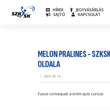
HÍREK
JEGYVÁSÁRLÁS
SAJTÓ
KAPCSOLAT
NB I
Utánpót
MELON PRALINES - SZKS
OLDALA
2020. 06. 14.
Fusce consequat a enim quis cursus