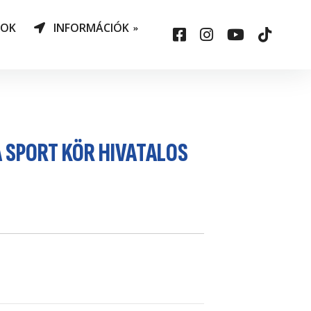
NOK
INFORMÁCIÓK
AO Határozatok
datvédelem
ársadalmi felelősség
A SPORT KÖR HIVATALOS
állalás
sepelauto