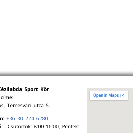
Kézilabda Sport Kör
címe:
ós, Temesvári utca 5.
ám:
+36 30 224 6280
 – Csütörtök: 8:00-16:00, Péntek: