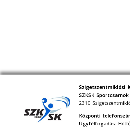
Szigetszentmiklósi 
SZKSK Sportcsarnok 
2310 Szigetszentmikl
Központi telefonsz
Ügyfélfogadás:
Hétfő