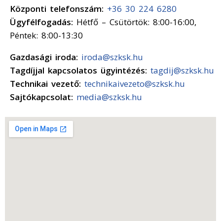
Központi telefonszám:
+36 30 224 6280
Ügyfélfogadás:
Hétfő – Csütörtök: 8:00-16:00,
Péntek: 8:00-13:30
Gazdasági iroda:
iroda@szksk.hu
Tagdíjjal kapcsolatos ügyintézés:
tagdij@szksk.hu
Technikai vezető:
technikaivezeto@szksk.hu
Sajtókapcsolat:
media@szksk.hu