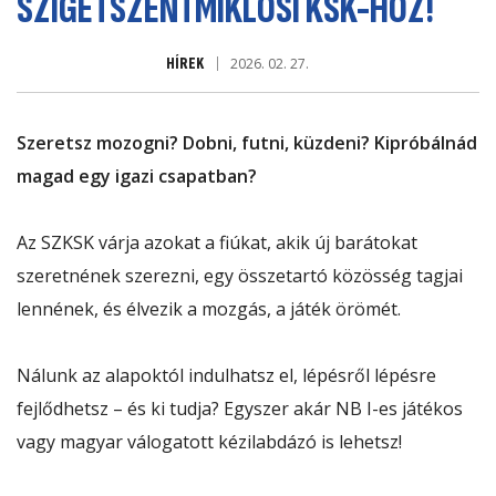
SZIGETSZENTMIKLÓSI KSK-HOZ!
HÍREK
2026. 02. 27.
Szeretsz mozogni? Dobni, futni, küzdeni? Kipróbálnád
magad egy igazi csapatban?
Az SZKSK várja azokat a fiúkat, akik új barátokat
szeretnének szerezni, egy összetartó közösség tagjai
lennének, és élvezik a mozgás, a játék örömét.
Nálunk az alapoktól indulhatsz el, lépésről lépésre
fejlődhetsz – és ki tudja? Egyszer akár NB I-es játékos
vagy magyar válogatott kézilabdázó is lehetsz!