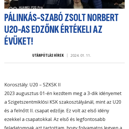
PÁLINKÁS-SZABÓ ZSOLT NORBERT
U20-AS EDZŐNK ÉRTÉKELI AZ
ÉVÜKET!
UTÁNPÓTLÁS HÍREK
2024. 01. 11.
Korosztály: U20 – SZKSK II
2023 augusztus 01-én kezdtem meg a 3-dik idényemet
a Szigetszentmiklósi KSK szakosztályánál, mint az U20
és a felnőtt II. csapat edzője. Ez volt az első idény
ezekkel a csapatokkal. Az első és legfontosabb
feladatomnak azt tartottam, hogy folyamatos legyen a