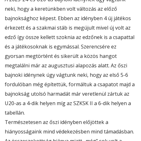
neki, hogy a keretünkben volt változás az előző
bajnoksághoz képest. Ebben az idényben 4 új játékos
érkezett és a szakmai stáb is megújult mivel új volt az
edző így össze kellett szoknia az edzőnek is a csapattal
és a játékosoknak is egymással. Szerencsére ez
gyorsan megtörtént és sikerült a közös hangot
megtalálni már az augusztusi alapozás alatt. Az őszi
bajnoki idénynek úgy vágtunk neki, hogy az első 5-6
fordulóban még építettük, formáltuk a csapatot majd a
bajnokság utolsó harmadát már veretlenül zártuk az
U20-as a 4-dik helyen míg az SZKSK II a 6-dik helyen a
tabellán.
Természetesen az őszi idényben előjöttek a
hiányosságaink mind védekezésben mind támadásban.