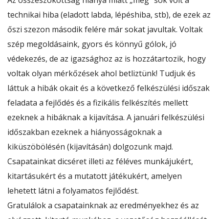
Az összeszokottság hiánya miatt „még” sok volt a
technikai hiba (eladott labda, lépéshiba, stb), de ezek az
őszi szezon második felére már sokat javultak. Voltak
szép megoldásaink, gyors és könnyű gólok, jó
védekezés, de az igazsághoz az is hozzátartozik, hogy
voltak olyan mérkőzések ahol betliztünk! Tudjuk és
láttuk a hibák okait és a következő felkészülési időszak
feladata a fejlődés és a fizikális felkészítés mellett
ezeknek a hibáknak a kijavítása. A januári felkészülési
időszakban ezeknek a hiányosságoknak a
kiküszöbölésén (kijavításán) dolgozunk majd.
Csapatainkat dicséret illeti az féléves munkájukért,
kitartásukért és a mutatott játékukért, amelyen
lehetett látni a folyamatos fejlődést.
Gratulálok a csapatainknak az eredményekhez és az