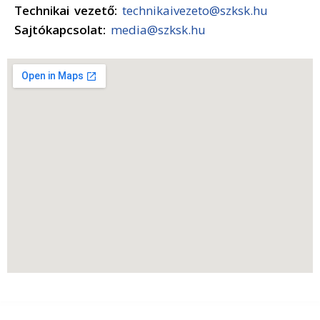
Technikai vezető:
technikaivezeto@szksk.hu
Sajtókapcsolat:
media@szksk.hu