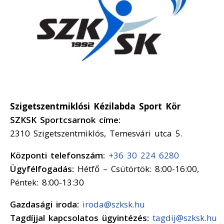
Szigetszentmiklósi Kézilabda Sport Kör
SZKSK Sportcsarnok címe:
2310 Szigetszentmiklós, Temesvári utca 5.
Központi telefonszám:
+36 30 224 6280
Ügyfélfogadás:
Hétfő – Csütörtök: 8:00-16:00,
Péntek: 8:00-13:30
Gazdasági iroda:
iroda@szksk.hu
Tagdíjjal kapcsolatos ügyintézés:
tagdij@szksk.hu