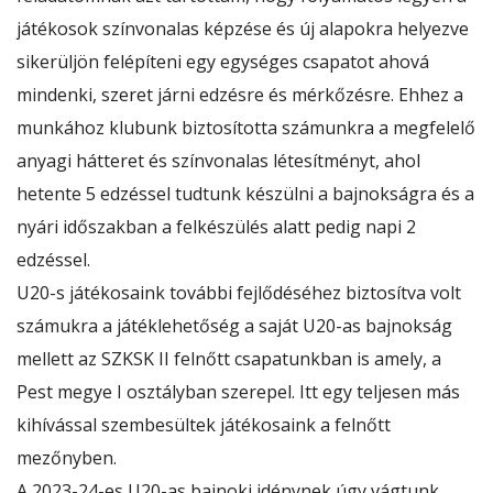
játékosok színvonalas képzése és új alapokra helyezve
sikerüljön felépíteni egy egységes csapatot ahová
mindenki, szeret járni edzésre és mérkőzésre. Ehhez a
munkához klubunk biztosította számunkra a megfelelő
anyagi hátteret és színvonalas létesítményt, ahol
hetente 5 edzéssel tudtunk készülni a bajnokságra és a
nyári időszakban a felkészülés alatt pedig napi 2
edzéssel.
U20-s játékosaink további fejlődéséhez biztosítva volt
számukra a játéklehetőség a saját U20-as bajnokság
mellett az SZKSK II felnőtt csapatunkban is amely, a
Pest megye I osztályban szerepel. Itt egy teljesen más
kihívással szembesültek játékosaink a felnőtt
mezőnyben.
A 2023-24-es U20-as bajnoki idénynek úgy vágtunk