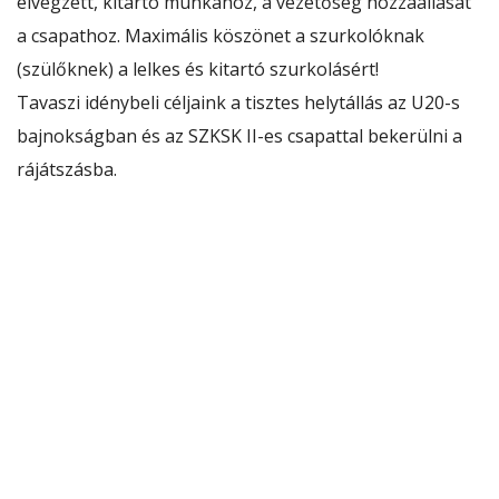
elvégzett, kitartó munkához, a vezetőség hozzáállását
a csapathoz. Maximális köszönet a szurkolóknak
(szülőknek) a lelkes és kitartó szurkolásért!
Tavaszi idénybeli céljaink a tisztes helytállás az U20-s
bajnokságban és az SZKSK II-es csapattal bekerülni a
rájátszásba.