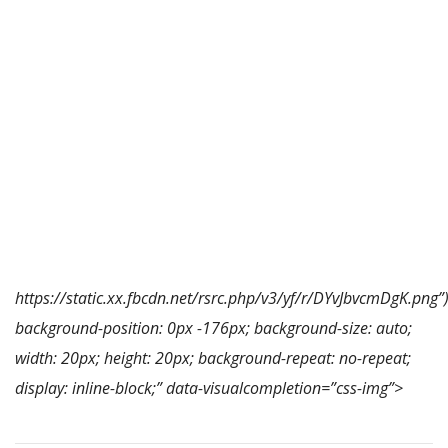
https://static.xx.fbcdn.net/rsrc.php/v3/yf/r/DYvJbvcmDgK.png”)
background-position: 0px -176px; background-size: auto;
width: 20px; height: 20px; background-repeat: no-repeat;
display: inline-block;” data-visualcompletion=”css-img”>