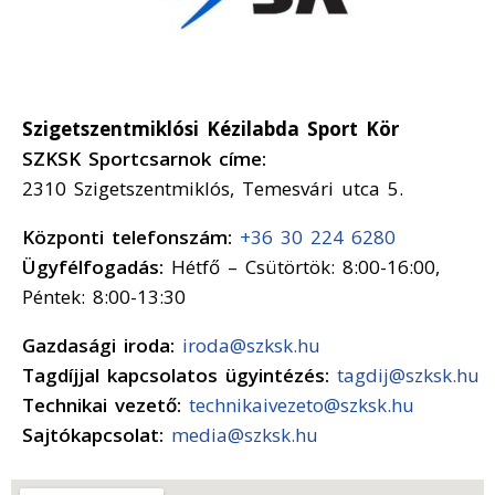
Szigetszentmiklósi Kézilabda Sport Kör
SZKSK Sportcsarnok címe:
2310 Szigetszentmiklós, Temesvári utca 5.
Központi telefonszám:
+36 30 224 6280
Ügyfélfogadás:
Hétfő – Csütörtök: 8:00-16:00,
Péntek: 8:00-13:30
Gazdasági iroda:
iroda@szksk.hu
Tagdíjjal kapcsolatos ügyintézés:
tagdij@szksk.hu
Technikai vezető:
technikaivezeto@szksk.hu
Sajtókapcsolat:
media@szksk.hu