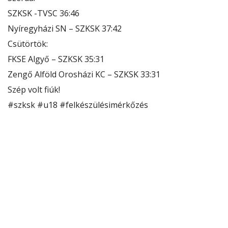
SZKSK -TVSC 36:46
Nyíregyházi SN – SZKSK 37:42
Csütörtök:
FKSE Algyő – SZKSK 35:31
Zengő Alföld Orosházi KC – SZKSK 33:31
Szép volt fiúk!
#szksk
#u18
#felkészülésimérkőzés