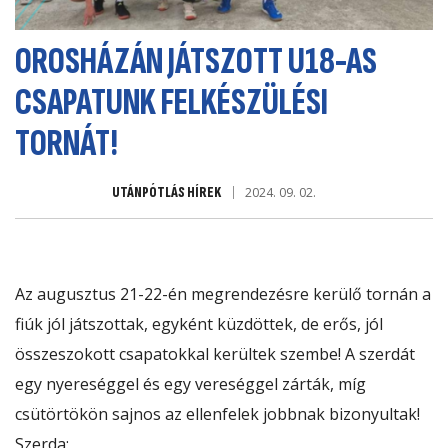
OROSHÁZÁN JÁTSZOTT U18-AS
CSAPATUNK FELKÉSZÜLÉSI
TORNÁT!
UTÁNPÓTLÁS HÍREK
2024. 09. 02.
Az augusztus 21-22-én megrendezésre kerülő tornán a
fiúk jól játszottak, egyként küzdöttek, de erős, jól
összeszokott csapatokkal kerültek szembe! A szerdát
egy nyereséggel és egy vereséggel zárták, míg
csütörtökön sajnos az ellenfelek jobbnak bizonyultak!
Szerda: