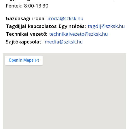
Péntek: 8:00-13:30
Gazdasági iroda:
iroda@szksk.hu
Tagdíjjal kapcsolatos ügyintézés:
tagdij@szksk.hu
Technikai vezető:
technikaivezeto@szksk.hu
Sajtókapcsolat:
media@szksk.hu