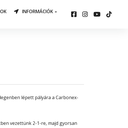
NOK
INFORMÁCIÓK
AO Határozatok
datvédelem
ársadalmi felelősség
állalás
sepelauto
 idegenben lépett pályára a Carbonex-
rcben vezettünk 2-1-re, majd gyorsan