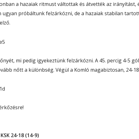
azonban a hazaiak ritmust váltottak és átvették az irányítást
an ugyan próbáltunk felzárkózni, de a hazaiak stabilan tarto
elző.
nyét, mi pedig igyekeztünk felzárkózni. A 45. percig 4-5 gól
ovább nőtt a különbség. Végül a Komló magabiztosan, 24-18
érkőzésre!
KSK 24-18 (14-9)