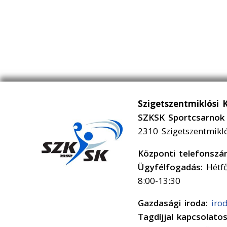
Szigetszentmiklósi 
SZKSK Sportcsarnok 
2310 Szigetszentmikl
Központi telefonsz
Ügyfélfogadás:
Hétfő
8:00-13:30
Gazdasági iroda:
iro
Tagdíjjal kapcsolato