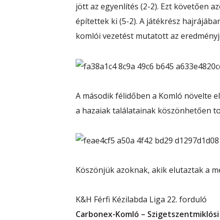
jött az egyenlítés (2-2). Ezt követően 
építettek ki (5-2). A játékrész hajrájáb
komlói vezetést mutatott az eredményj
A második félidőben a Komló növelte elő
a hazaiak találatainak köszönhetően t
Köszönjük azoknak, akik elutaztak a m
K&H Férfi Kézilabda Liga 22. forduló
Carbonex-Komló – Szigetszentmiklósi 