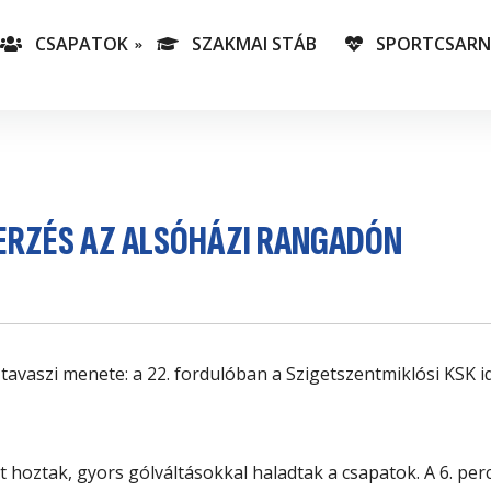
CSAPATOK
SZAKMAI STÁB
SPORTCSAR
-es csapatunk
T
lás-csapataink
A
T
ZERZÉS AZ ALSÓHÁZI RANGADÓN
v
C
a tavaszi menete: a 22. fordulóban a Szigetszentmiklósi KSK
ot hoztak, gyors gólváltásokkal haladtak a csapatok. A 6. pe