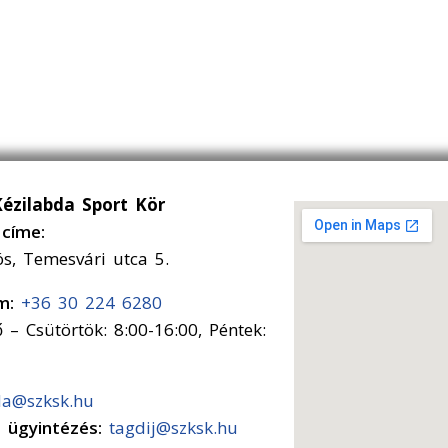
Kézilabda Sport Kör
címe:
ós, Temesvári utca 5.
ám:
+36 30 224 6280
 – Csütörtök: 8:00-16:00, Péntek:
da@szksk.hu
s ügyintézés:
tagdij@szksk.hu