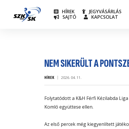
HÍREK
JEGYVÁSÁRLÁS
SAJTÓ
KAPCSOLAT
NB I
Utánpót
NEM SIKERÜLT A PONTS
HÍREK
2026. 04. 11.
Folytatódott a K&H Férfi Kézilabda Lig
Komló együttese ellen.
Az első percek még kiegyenlített játék