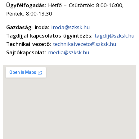
Ügyfélfogadás:
Hétfő – Csütörtök: 8:00-16:00,
Péntek: 8:00-13:30
Gazdasági iroda:
iroda@szksk.hu
Tagdíjjal kapcsolatos ügyintézés:
tagdij@szksk.hu
Technikai vezető:
technikaivezeto@szksk.hu
Sajtókapcsolat:
media@szksk.hu