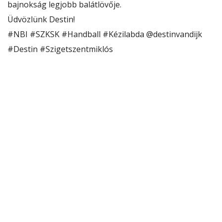
bajnokság legjobb balátlövője.
Üdvözlünk Destin!
#NBI
#SZKSK
#Handball
#Kézilabda
@destinvandijk
#Destin
#Szigetszentmiklós