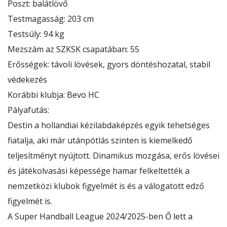
Poszt: balátlövő
Testmagasság: 203 cm
Testsúly: 94 kg
Mezszám az SZKSK csapatában: 55
Erősségek: távoli lövések, gyors döntéshozatal, stabil
védekezés
Korábbi klubja: Bevo HC
Pályafutás:
Destin a hollandiai kézilabdaképzés egyik tehetséges
fiatalja, aki már utánpótlás szinten is kiemelkedő
teljesítményt nyújtott. Dinamikus mozgása, erős lövései
és játékolvasási képessége hamar felkeltették a
nemzetközi klubok figyelmét is és a válogatott edző
figyelmét is.
A Super Handball League 2024/2025-ben Ő lett a