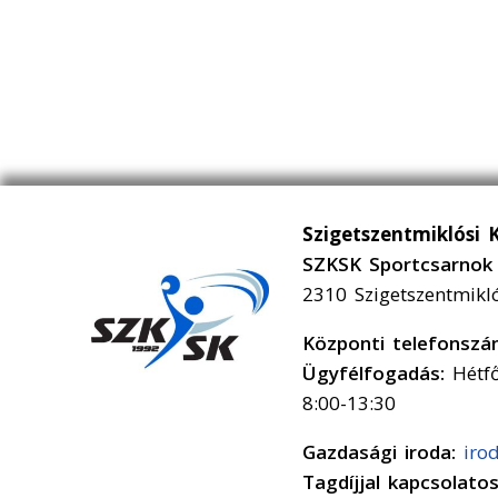
Szigetszentmiklósi 
SZKSK Sportcsarnok 
2310 Szigetszentmikl
Központi telefonsz
Ügyfélfogadás:
Hétfő
8:00-13:30
Gazdasági iroda:
iro
Tagdíjjal kapcsolato