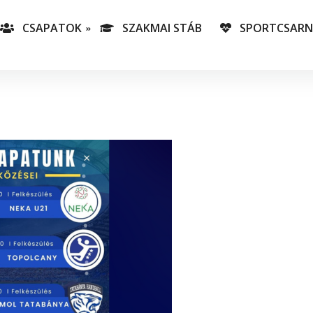
CSAPATOK
SZAKMAI STÁB
SPORTCSAR
-es csapatunk
T
lás-csapataink
A
T
v
C