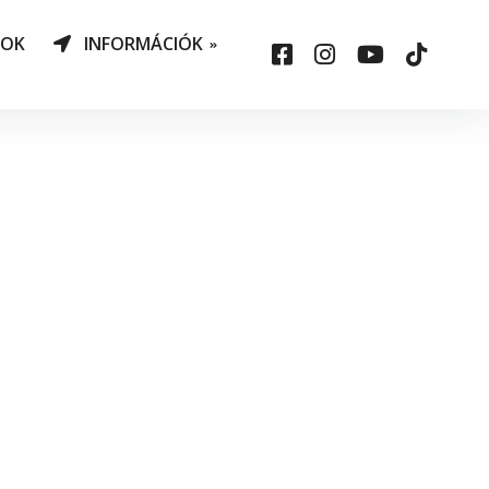
NOK
INFORMÁCIÓK
AO Határozatok
datvédelem
ársadalmi felelősség
állalás
sepelauto