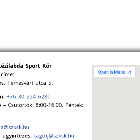
Kézilabda Sport Kör
címe:
ós, Temesvári utca 5.
ám:
+36 30 224 6280
 – Csütörtök: 8:00-16:00, Péntek:
da@szksk.hu
s ügyintézés:
tagdij@szksk.hu