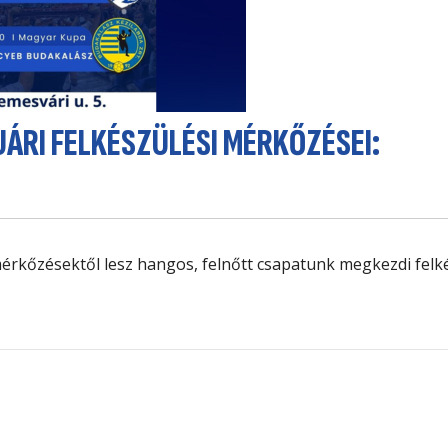
UÁRI FELKÉSZÜLÉSI MÉRKŐZÉSEI:
rkőzésektől lesz hangos, felnőtt csapatunk megkezdi felk